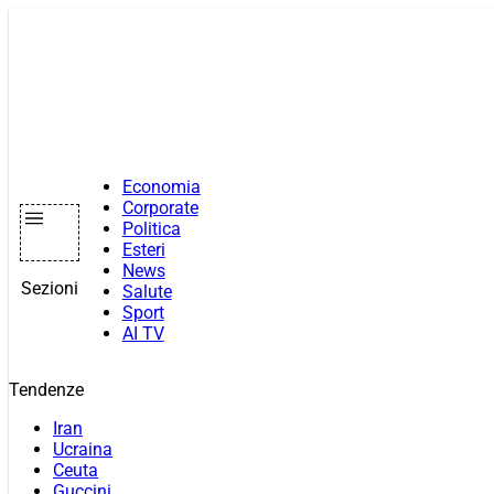
Vai
al
contenuto
Economia
Corporate
Politica
Esteri
News
Sezioni
Salute
Sport
AI TV
Tendenze
Iran
Ucraina
Ceuta
Guccini