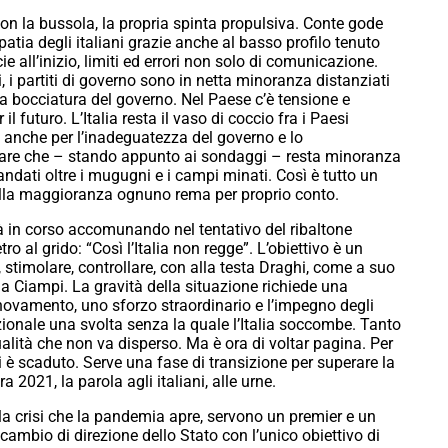
non la bussola, la propria spinta propulsiva. Conte gode
atia degli italiani grazie anche al basso profilo tenuto
 all’inizio, limiti ed errori non solo di comunicazione.
 i partiti di governo sono in netta minoranza distanziati
una bocciatura del governo. Nel Paese c’è tensione e
il futuro. L’Italia resta il vaso di coccio fra i Paesi
o anche per l’inadeguatezza del governo e lo
are che – stando appunto ai sondaggi – resta minoranza
 andati oltre i mugugni e i campi minati. Così è tutto un
 nella maggioranza ognuno rema per proprio conto.
à in corso accomunando nel tentativo del ribaltone
 al grido: “Così l’Italia non regge”. L’obiettivo è un
 stimolare, controllare, con alla testa Draghi, come a suo
a Ciampi. La gravità della situazione richiede una
nnovamento, uno sforzo straordinario e l’impegno degli
zionale una svolta senza la quale l’Italia soccombe. Tanto
ualità che non va disperso. Ma è ora di voltar pagina. Per
 è scaduto. Serve una fase di transizione per superare la
 2021, la parola agli italiani, alle urne.
a crisi che la pandemia apre, servono un premier e un
n cambio di direzione dello Stato con l’unico obiettivo di