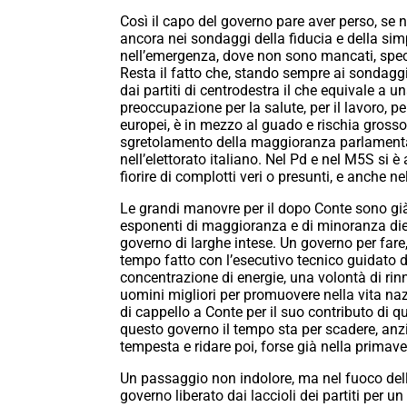
Così il capo del governo pare aver perso, se 
ancora nei sondaggi della fiducia e della simp
nell’emergenza, dove non sono mancati, specie
Resta il fatto che, stando sempre ai sondaggi,
dai partiti di centrodestra il che equivale a 
preoccupazione per la salute, per il lavoro, per 
europei, è in mezzo al guado e rischia gross
sgretolamento della maggioranza parlament
nell’elettorato italiano. Nel Pd e nel M5S si è
fiorire di complotti veri o presunti, e anche
Le grandi manovre per il dopo Conte sono gi
esponenti di maggioranza e di minoranza dietro
governo di larghe intese. Un governo per fare,
tempo fatto con l’esecutivo tecnico guidato d
concentrazione di energie, una volontà di ri
uomini migliori per promuovere nella vita na
di cappello a Conte per il suo contributo di q
questo governo il tempo sta per scadere, anzi
tempesta e ridare poi, forse già nella primavera
Un passaggio non indolore, ma nel fuoco dell
governo liberato dai laccioli dei partiti per u