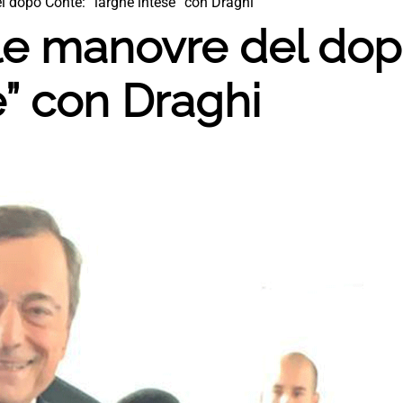
l dopo Conte: “larghe intese” con Draghi
 le manovre del dop
e” con Draghi