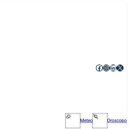
Facebook
Instagr
Linke
X
Meteo
Oroscopo