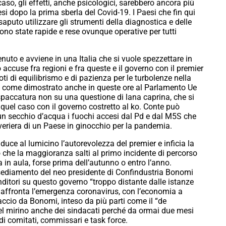
 caso, gli effetti, anche psicologici, sarebbero ancora più
esi dopo la prima sberla del Covid-19. I Paesi che fin qui
puto utilizzare gli strumenti della diagnostica e delle
 sono state rapide e rese ovunque operative per tutti
nuto e avviene in una Italia che si vuole spezzettare in
ro accuse fra regioni e fra queste e il governo con il premier
oti di equilibrismo e di pazienza per le turbolenze nella
le, come dimostrato anche in queste ore al Parlamento Ue
spaccatura non su una questione di lana caprina, che si
 quel caso con il governo costretto al ko. Conte può
n secchio d’acqua i fuochi accesi dal Pd e dal M5S che
veriera di un Paese in ginocchio per la pandemia.
duce al lumicino l’autorevolezza del premier e inficia la
hio che la maggioranza salti al primo incidente di percorso
ta in aula, forse prima dell’autunno o entro l’anno.
’insediamento del neo presidente di Confindustria Bonomi
renditori su questo governo “troppo distante dalle istanze
e affronta l’emergenza coronavirus, con l’economia a
raccio da Bonomi, inteso da più parti come il “de
nel mirino anche dei sindacati perché da ormai due mesi
re di comitati, commissari e task force.