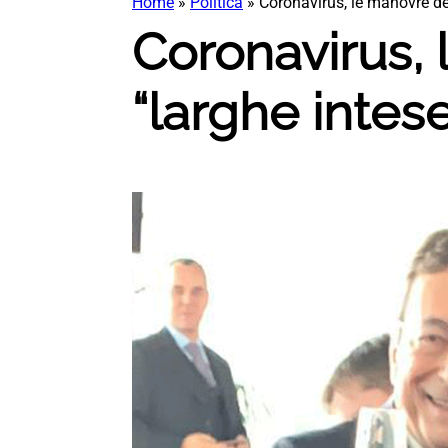
Home
»
Politica
»
Coronavirus, le manovre de
Coronavirus,
“larghe intes