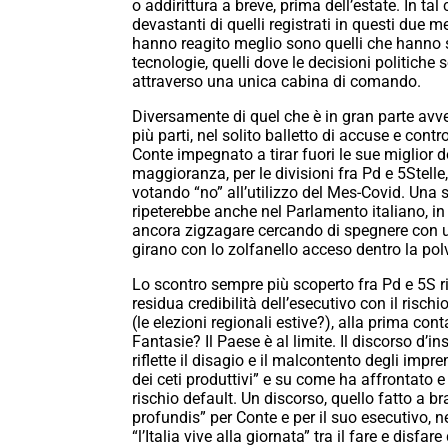
o addirittura a breve, prima dell’estate. In tal
devastanti di quelli registrati in questi due m
hanno reagito meglio sono quelli che hanno sa
tecnologie, quelli dove le decisioni politiche
attraverso una unica cabina di comando.
Diversamente di quel che è in gran parte avve
più parti, nel solito balletto di accuse e cont
Conte impegnato a tirar fuori le sue miglior d
maggioranza, per le divisioni fra Pd e 5Stel
votando “no” all’utilizzo del Mes-Covid. Una 
ripeterebbe anche nel Parlamento italiano, in
ancora zigzagare cercando di spegnere con u
girano con lo zolfanello acceso dentro la pol
Lo scontro sempre più scoperto fra Pd e 5S ri
residua credibilità dell’esecutivo con il risc
(le elezioni regionali estive?), alla prima con
Fantasie? Il Paese è al limite. Il discorso d
riflette il disagio e il malcontento degli imp
dei ceti produttivi” e su come ha affrontato 
rischio default. Un discorso, quello fatto a b
profundis” per Conte e per il suo esecutivo, 
“l’Italia vive alla giornata” tra il fare e disfa