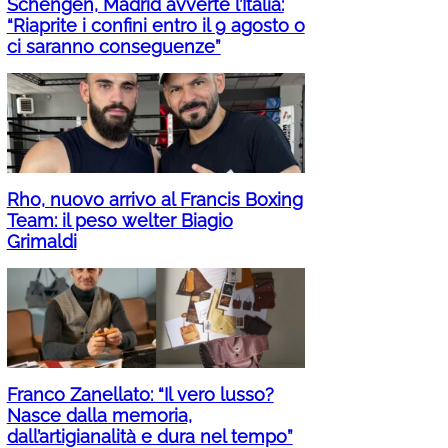
Schengen, Madrid avverte l’Italia:
“Riaprite i confini entro il 9 agosto o
ci saranno conseguenze”
Rho, nuovo arrivo al Francis Boxing
Team: il peso welter Biagio
Grimaldi
Franco Zanellato: “Il vero lusso?
Nasce dalla memoria,
dall’artigianalità e dura nel tempo”