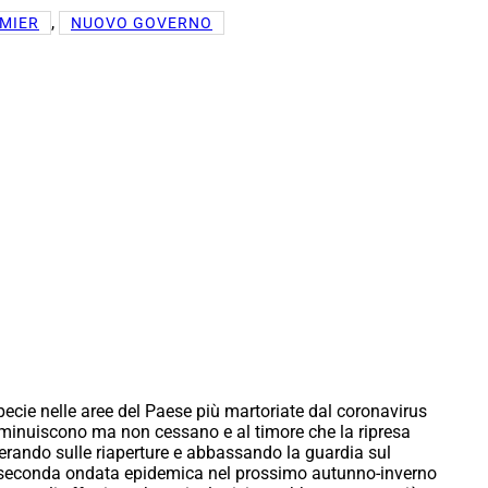
, 
MIER
NUOVO GOVERNO
ecie nelle aree del Paese più martoriate dal coronavirus
 diminuiscono ma non cessano e al timore che la ripresa
erando sulle riaperture e abbassando la guardia sul
 una seconda ondata epidemica nel prossimo autunno-inverno