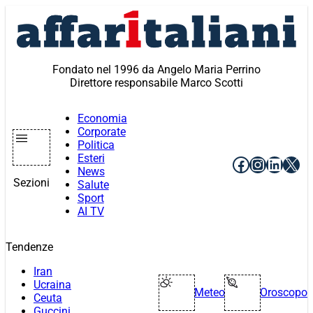
Vai
al
contenuto
Fondato nel 1996 da Angelo Maria Perrino
Direttore responsabile Marco Scotti
Economia
Corporate
Politica
Esteri
Facebook
Instagr
Linke
X
News
Sezioni
Salute
Sport
AI TV
Tendenze
Iran
Ucraina
Meteo
Oroscopo
Ceuta
Guccini