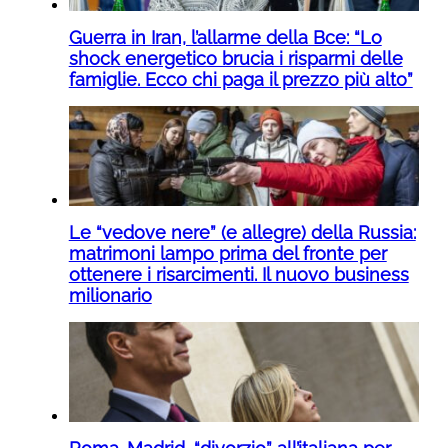
Guerra in Iran, l’allarme della Bce: “Lo
shock energetico brucia i risparmi delle
famiglie. Ecco chi paga il prezzo più alto”
Le “vedove nere” (e allegre) della Russia:
matrimoni lampo prima del fronte per
ottenere i risarcimenti. Il nuovo business
milionario