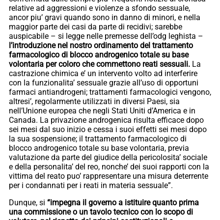
relative ad aggressioni e violenze a sfondo sessuale,
ancor piu’ gravi quando sono in danno di minori, e nella
maggior parte dei casi da parte di recidivi; sarebbe
auspicabile – si legge nelle premesse dell’odg leghista –
l’introduzione nel nostro ordinamento del trattamento
farmacologico di blocco androgenico totale su base
volontaria per coloro che commettono reati sessuali.
La
castrazione chimica e’ un intervento volto ad interferire
con la funzionalita’ sessuale grazie all’uso di opportuni
farmaci antiandrogeni; trattamenti farmacologici vengono,
altresi’, regolarmente utilizzati in diversi Paesi, sia
nell’Unione europea che negli Stati Uniti d’America e in
Canada. La privazione androgenica risulta efficace dopo
sei mesi dal suo inizio e cessa i suoi effetti sei mesi dopo
la sua sospensione; il trattamento farmacologico di
blocco androgenico totale su base volontaria, previa
valutazione da parte del giudice della pericolosita’ sociale
e della personalita’ del reo, nonche’ dei suoi rapporti con la
vittima del reato puo’ rappresentare una misura deterrente
per i condannati per i reati in materia sessuale”.
Dunque, si
“impegna il governo a istituire quanto prima
una commissione o un tavolo tecnico con lo scopo di