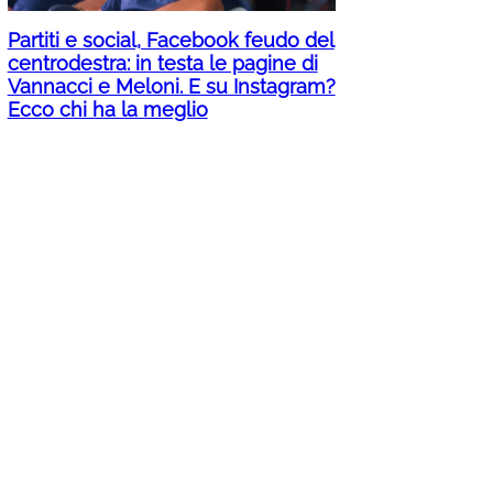
Partiti e social, Facebook feudo del
centrodestra: in testa le pagine di
Vannacci e Meloni. E su Instagram?
Ecco chi ha la meglio