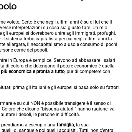
opolo
e volete. Certo è che negli ultimi anni è su di lui che il
diverse interpretazioni su cosa sia giusto fare. Un mio
 gli europei si dovrebbero unire agli immigrati, profughi,
il sistema turbo capitalista per cui negli ultimi anni la
ente allargata, il neocapitalismo a uso e consumo di pochi
persone come dei popoli.
nire in Europa è semplice. Servono ad abbassare i salari
tà di coloro che detengono il potere economico è quella
 più economica e pronta a tutto
, pur di competere con i
tati prima gli italiani e gli europei si basa solo su fattori
ermare e su cui NON è possibile transigere è il senso di
. Coloro che dicono “bisogna aiutarli” hanno ragione, va
iutare i deboli, le persone in difficoltà.
ta: prendiamo a esempio una
famiglia
, la sua
quelli di sangue e poi quelli acquisiti. Tutti, non c’entra