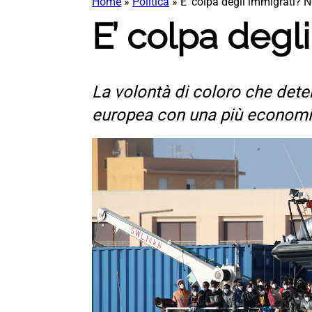
Home
»
Politica
»
E’ colpa degli immigrati? 
E’ colpa degl
La volontà di coloro che dete
europea con una più economic