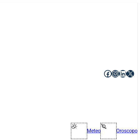
Facebook
Instagr
Linke
X
Meteo
Oroscopo