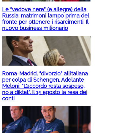
Le “vedove nere” (e allegre) della
Russia: matrimoni lampo prima del
fronte per ottenere i risarcimenti. Il
nuovo business milionario
Roma-Madrid, “divorzio” all’italiana
per colpa di Schengen. Adelante
Meloni: “L’accordo resta sospeso,
no a diktat”. Il 15 agosto la resa dei
conti