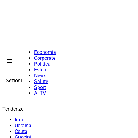
Vai
al
contenuto
Economia
Corporate
Politica
Esteri
News
Sezioni
Salute
Sport
AI TV
Tendenze
Iran
Ucraina
Ceuta
Guccini