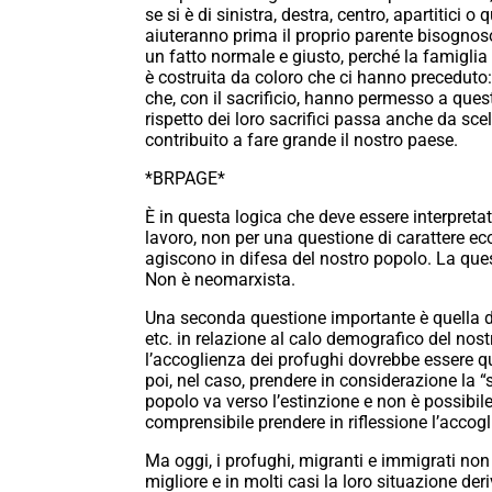
se si è di sinistra, destra, centro, apartitici o
aiuteranno prima il proprio parente bisognoso 
un fatto normale e giusto, perché la famiglia è
è costruita da coloro che ci hanno preceduto:
che, con il sacrificio, hanno permesso a ques
rispetto dei loro sacrifici passa anche da scel
contribuito a fare grande il nostro paese.
*BRPAGE*
È in questa logica che deve essere interpretat
lavoro, non per una questione di carattere e
agiscono in difesa del nostro popolo. La ques
Non è neomarxista.
Una seconda questione importante è quella de
etc. in relazione al calo demografico del nos
l’accoglienza dei profughi dovrebbe essere que
poi, nel caso, prendere in considerazione la “
popolo va verso l’estinzione e non è possibile
comprensibile prendere in riflessione l’accog
Ma oggi, i profughi, migranti e immigrati non 
migliore e in molti casi la loro situazione d