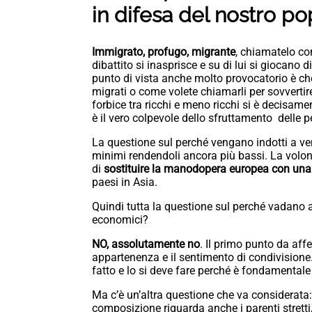
in difesa del nostro p
Immigrato, profugo, migrante
, chiamatelo com
dibattito si inasprisce e su di lui si giocano 
punto di vista anche molto provocatorio è che
migrati o come volete chiamarli per sovvertire 
forbice tra ricchi e meno ricchi si è decisam
è il vero colpevole dello sfruttamento delle 
La questione sul perché vengano indotti a ve
minimi rendendoli ancora più bassi. La volon
di
sostituire la manodopera europea con una
paesi in Asia.
Quindi tutta la questione sul perché vadano aiu
economici?
NO, assolutamente no
. Il primo punto da aff
appartenenza e il sentimento di condivisione
fatto e lo si deve fare perché è fondamentale a
Ma c’è un’altra questione che va considera
composizione riguarda anche i parenti stretti, 