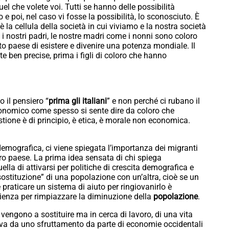
 quel che volete voi. Tutti se hanno delle possibilità
e poi, nel caso vi fosse la possibilità, lo sconosciuto. È
 la cellula della società in cui viviamo e la nostra società
 i nostri padri, le nostre madri come i nonni sono coloro
to paese di esistere e divenire una potenza mondiale. Il
te ben precise, prima i figli di coloro che hanno
o il pensiero “
prima gli italiani
” e non perché ci rubano il
conomico come spesso si sente dire da coloro che
tione è di principio, è etica, è morale non economica.
mografica, ci viene spiegata l’importanza dei migranti
tro paese. La prima idea sensata di chi spiega
lla di attivarsi per politiche di crescita demografica e
sostituzione” di una popolazione con un’altra, cioè se un
 praticare un sistema di aiuto per ringiovanirlo è
lienza per rimpiazzare la diminuzione della
popolazione
.
vengono a sostituire ma in cerca di lavoro, di una vita
eriva da uno sfruttamento da parte di economie occidentali