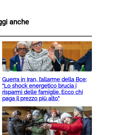
ggi anche
Guerra in Iran, l’allarme della Bce:
“Lo shock energetico brucia i
risparmi delle famiglie. Ecco chi
paga il prezzo più alto”