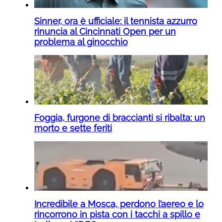
Sinner, ora è ufficiale: il tennista azzurro
rinuncia al Cincinnati Open per un
problema al ginocchio
Foggia, furgone di braccianti si ribalta: un
morto e sette feriti
Incredibile a Mosca, perdono l’aereo e lo
rincorrono in pista con i tacchi a spillo e