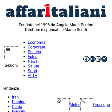
Vai
al
contenuto
Fondato nel 1996 da Angelo Maria Perrino
Direttore responsabile Marco Scotti
Economia
Corporate
Politica
Esteri
Facebook
Instagr
Linke
X
News
Sezioni
Salute
Sport
AI TV
Tendenze
Iran
Ucraina
Meteo
Oroscopo
Ceuta
Guccini