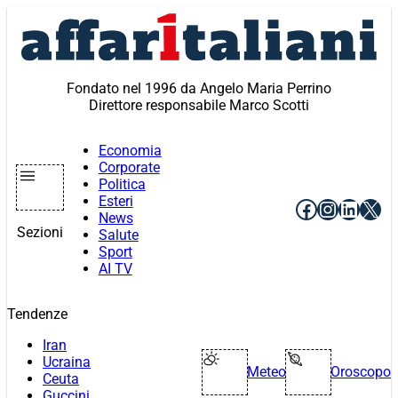
Vai
al
contenuto
Fondato nel 1996 da Angelo Maria Perrino
Direttore responsabile Marco Scotti
Economia
Corporate
Politica
Esteri
Facebook
Instagr
Linke
X
News
Sezioni
Salute
Sport
AI TV
Tendenze
Iran
Ucraina
Meteo
Oroscopo
Ceuta
Guccini