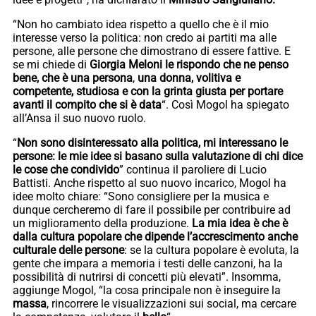
“Non ho cambiato idea rispetto a quello che è il mio
interesse verso la politica: non credo ai partiti ma alle
persone, alle persone che dimostrano di essere fattive. E
se mi chiede di
Giorgia Meloni le rispondo che ne penso
bene, che è una persona
,
una donna, volitiva e
competente, studiosa e con la grinta giusta per portare
avanti il compito che si è data
“. Così Mogol ha spiegato
all’Ansa il suo nuovo ruolo.
“
Non sono disinteressato alla politica, mi interessano le
persone: le mie idee si basano sulla valutazione di chi dice
le cose che condivido
” continua il paroliere di Lucio
Battisti. Anche rispetto al suo nuovo incarico, Mogol ha
idee molto chiare: “Sono consigliere per la musica e
dunque cercheremo di fare il possibile per contribuire ad
un miglioramento della produzione.
La mia idea è che è
dalla cultura popolare che dipende l’accrescimento anche
culturale delle persone
: se la cultura popolare è evoluta, la
gente che impara a memoria i testi delle canzoni, ha la
possibilità di nutrirsi di concetti più elevati”. Insomma,
aggiunge Mogol, “la cosa principale non è inseguire la
massa
, rincorrere le visualizzazioni sui social, ma cercare