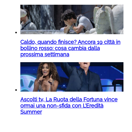
Caldo, quando finisce? Ancora 19 città in
bollino rosso: cosa cambia dalla
prossima settimana
Ascolti tv, La Ruota della Fortuna vince
ormai una non-sfida con L’Eredità
Summer