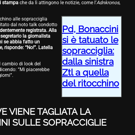
di stampa
che da lì attingono le notizie, come l’
Adnkronos
,
cchino alle sopracciglia
itato dal noto talk condotto
Pd, Bonaccini
dentemente registrata. Alla
egretario la giornalista
si è tatuato le
i se abbia fatto un
e, risponde: “No!”. Latella
sopracciglia:
dalla sinistra
l cambio di look del
 dicendo: “Mi piacerebbe
Ztl a quella
iorni”.
del ritocchino
E VIENE TAGLIATA LA
INI SULLE SOPRACCIGLIE