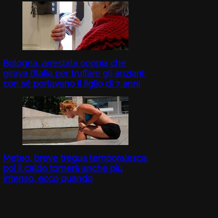
Bologna, arrestata coppia che
girava l’Italia per truffare gli anziani:
con sé portavano il figlio di 7 anni
Meteo, breve tregua temporalesca:
poi il caldo tornerà anche più
intenso, ecco quando