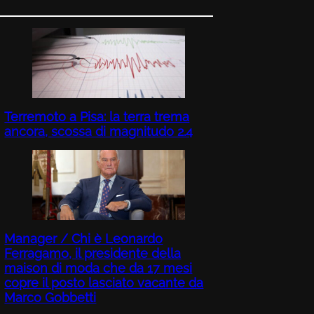
Terremoto a Pisa: la terra trema
ancora, scossa di magnitudo 2.4
Manager / Chi è Leonardo
Ferragamo, il presidente della
maison di moda che da 17 mesi
copre il posto lasciato vacante da
Marco Gobbetti