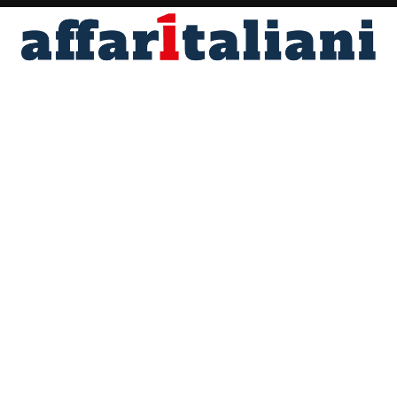
Fondato nel 1996 da Angelo Maria Perrino
Direttore responsabile Marco Scotti