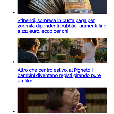
Stipendi, sorpresa in busta paga per
200mila dipendenti pubblici: aumenti fino
a 221 euro, ecco per chi
Altro che centro estivo, al Pigneto i
bambini diventano registi girando pure
un film