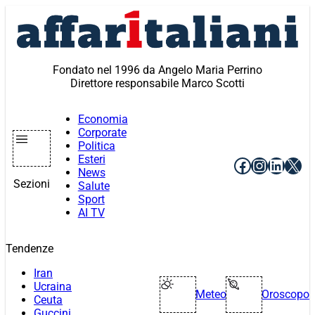
Vai
al
contenuto
Fondato nel 1996 da Angelo Maria Perrino
Direttore responsabile Marco Scotti
Economia
Corporate
Politica
Esteri
Facebook
Instagr
Linke
X
News
Sezioni
Salute
Sport
AI TV
Tendenze
Iran
Ucraina
Meteo
Oroscopo
Ceuta
Guccini