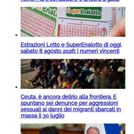
Estrazioni Lotto e SuperEnalotto di oggi,
sabato 8 agosto 2026: i numeri vincenti
Ceuta, è ancora delirio alla frontiera. E
spuntano sei denunce per aggressioni
sessuali ai danni dei migranti sbarcati in
massa il 30 luglio