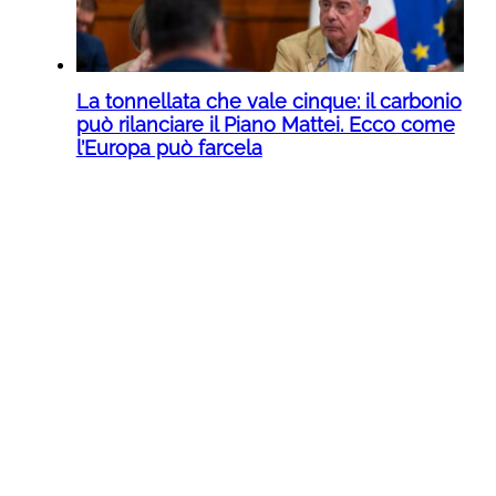
La tonnellata che vale cinque: il carbonio
può rilanciare il Piano Mattei. Ecco come
l’Europa può farcela