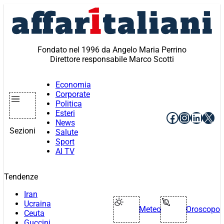
Vai
al
contenuto
Fondato nel 1996 da Angelo Maria Perrino
Direttore responsabile Marco Scotti
Economia
Corporate
Politica
Esteri
Facebook
Instagr
Linke
X
News
Sezioni
Salute
Sport
AI TV
Tendenze
Iran
Ucraina
Meteo
Oroscopo
Ceuta
Guccini