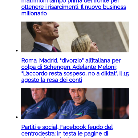
matrimoni lampo prima del fronte per
ottenere i risarcimenti. Il nuovo business
milionario
Roma-Madrid, “divorzio” all’italiana per
colpa di Schengen. Adelante Meloni:
“L’accordo resta sospeso, no a diktat”. Il 15
agosto la resa dei conti
Partiti e social, Facebook feudo del
centrodestra: in testa le pagine di