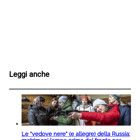
Leggi anche
Le “vedove nere” (e allegre) della Russia: