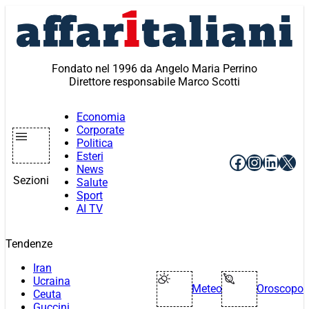
Vai
al
contenuto
Fondato nel 1996 da Angelo Maria Perrino
Direttore responsabile Marco Scotti
Economia
Corporate
Politica
Esteri
Facebook
Instagr
Linke
X
News
Sezioni
Salute
Sport
AI TV
Tendenze
Iran
Ucraina
Meteo
Oroscopo
Ceuta
Guccini