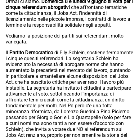
Ormai ci siamo.
Domenica 8 e lunedì 9 giugno si vota per i
cinque referendum abrogativi
che affrontano tematiche
come la cittadinanza, il Jobs Act, l’indennità di
licenziamento nelle piccole imprese, i contratti di lavoro a
termine e la responsabilità solidale negli appalti.
Vediamo la posizione dei partiti sui referendum, molto
variegata.
Il
Partito Democratico
di Elly Schlein, sostiene fermamente
i cinque quesiti referendari. La segretaria Schlein ha
evidenziato la necessità di abrogare norme che hanno
aumentato la precarietà nel mercato del lavoro, puntando
in particolare a smantellare alcune disposizioni del Jobs
Act, che ha suscitato critiche per aver reso il lavoro più
instabile. La segretaria ha invitato i cittadini a partecipare
attivamente al voto, sottolineando l’importanza di
affrontare temi cruciali come la cittadinanza, un diritto
fondamentale per molti. Nel Pd però c’è una folta
minoranza riformista, da Lorenzo Guerini a Pina Picierno
passando per Giorgio Gori e Lia Quartapelle (solo per fare
alcuni nomi ma sono tanti a non essere d’accordo con
Schlein), che invita a votare due NO ai referendum sul
Jobs Act renziano, proprio per non smentire la storia del