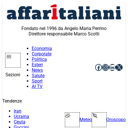
Vai
al
contenuto
Fondato nel 1996 da Angelo Maria Perrino
Direttore responsabile Marco Scotti
Economia
Corporate
Politica
Esteri
Facebook
Instagr
Linke
X
News
Sezioni
Salute
Sport
AI TV
Tendenze
Iran
Ucraina
Meteo
Oroscopo
Ceuta
Guccini