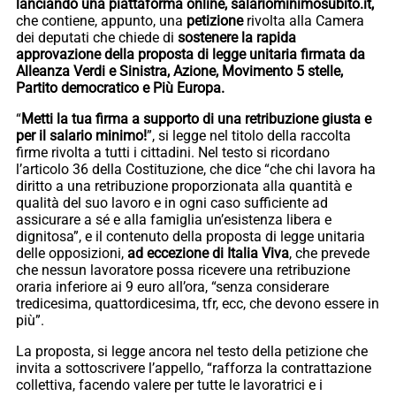
lanciando una piattaforma online, salariominimosubito.it,
che contiene, appunto, una
petizione
rivolta alla Camera
dei deputati che chiede di
sostenere la rapida
approvazione della proposta di legge unitaria firmata da
Alleanza Verdi e Sinistra, Azione, Movimento 5 stelle,
Partito democratico e Più Europa.
“
Metti la tua firma a supporto di una retribuzione giusta e
per il salario minimo!
”, si legge nel titolo della raccolta
firme rivolta a tutti i cittadini. Nel testo si ricordano
l’articolo 36 della Costituzione, che dice “che chi lavora ha
diritto a una retribuzione proporzionata alla quantità e
qualità del suo lavoro e in ogni caso sufficiente ad
assicurare a sé e alla famiglia un’esistenza libera e
dignitosa”, e il contenuto della proposta di legge unitaria
delle opposizioni,
ad eccezione di Italia Viva
, che prevede
che nessun lavoratore possa ricevere una retribuzione
oraria inferiore ai 9 euro all’ora, “senza considerare
tredicesima, quattordicesima, tfr, ecc, che devono essere in
più”.
La proposta, si legge ancora nel testo della petizione che
invita a sottoscrivere l’appello, “rafforza la contrattazione
collettiva, facendo valere per tutte le lavoratrici e i