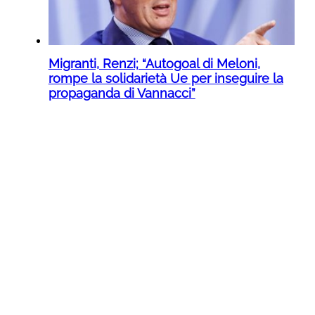
Migranti, Renzi; “Autogoal di Meloni,
rompe la solidarietà Ue per inseguire la
propaganda di Vannacci”