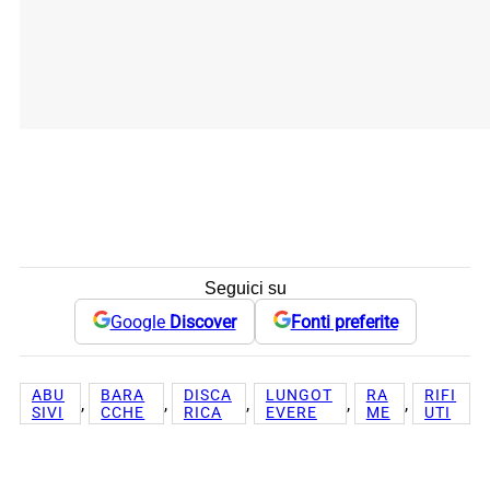
Seguici su
Google
Discover
Fonti preferite
ABU
BARA
DISCA
LUNGOT
RA
RIFI
, 
, 
, 
, 
, 
SIVI
CCHE
RICA
EVERE
ME
UTI