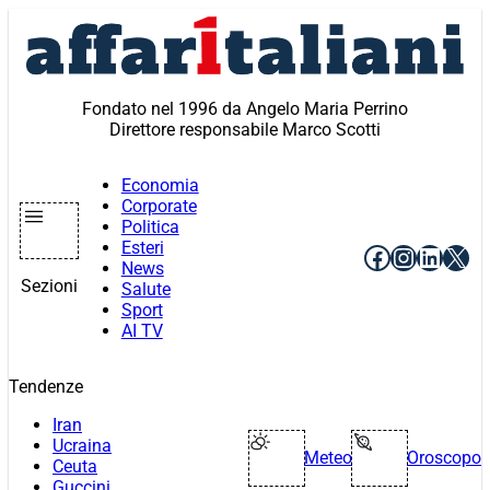
Vai
al
contenuto
Fondato nel 1996 da Angelo Maria Perrino
Direttore responsabile Marco Scotti
Economia
Corporate
Politica
Esteri
Facebook
Instagr
Linke
X
News
Sezioni
Salute
Sport
AI TV
Tendenze
Iran
Ucraina
Meteo
Oroscopo
Ceuta
Guccini