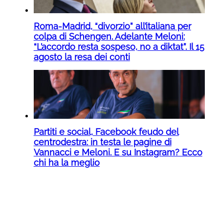
Roma-Madrid, “divorzio” all’italiana per
colpa di Schengen. Adelante Meloni:
“L’accordo resta sospeso, no a diktat”. Il 15
agosto la resa dei conti
Partiti e social, Facebook feudo del
centrodestra: in testa le pagine di
Vannacci e Meloni. E su Instagram? Ecco
chi ha la meglio