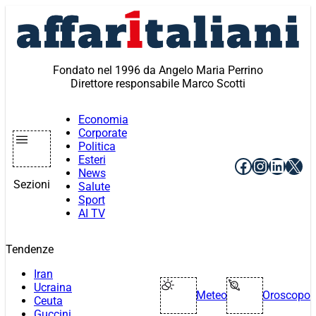
Vai
al
contenuto
Fondato nel 1996 da Angelo Maria Perrino
Direttore responsabile Marco Scotti
Economia
Corporate
Politica
Esteri
Facebook
Instagr
Linke
X
News
Sezioni
Salute
Sport
AI TV
Tendenze
Iran
Ucraina
Meteo
Oroscopo
Ceuta
Guccini