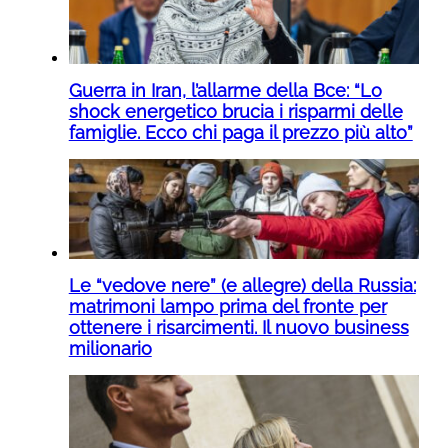
Guerra in Iran, l’allarme della Bce: “Lo
shock energetico brucia i risparmi delle
famiglie. Ecco chi paga il prezzo più alto”
Le “vedove nere” (e allegre) della Russia:
matrimoni lampo prima del fronte per
ottenere i risarcimenti. Il nuovo business
milionario