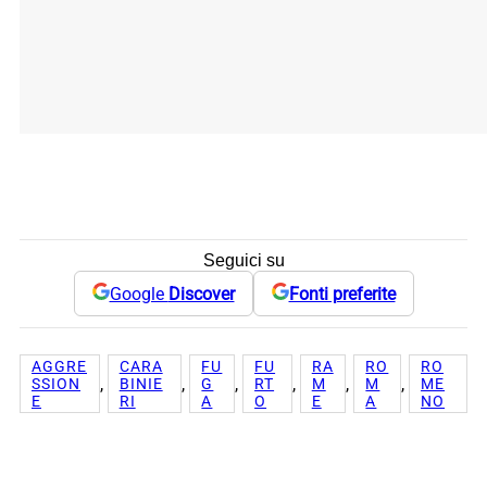
Seguici su
Google
Discover
Fonti preferite
AGGRE
CARA
FU
FU
RA
RO
RO
, 
, 
, 
, 
, 
, 
SSION
BINIE
G
RT
M
M
ME
E
RI
A
O
E
A
NO