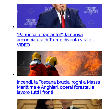
“Parrucca o trapianto?”, la nuova
acconciatura di Trump diventa virale –
VIDEO
Incendi, la Toscana brucia: roghi a Massa
Marittima e Anghiari, operai forestali a
lavoro tutti i fronti