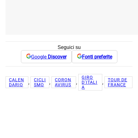
Seguici su
Google
Discover
Fonti preferite
GIRO
CALEN
CICLI
CORON
TOUR DE
, 
, 
, 
, 
D’ITALI
DARIO
SMO
AVIRUS
FRANCE
A