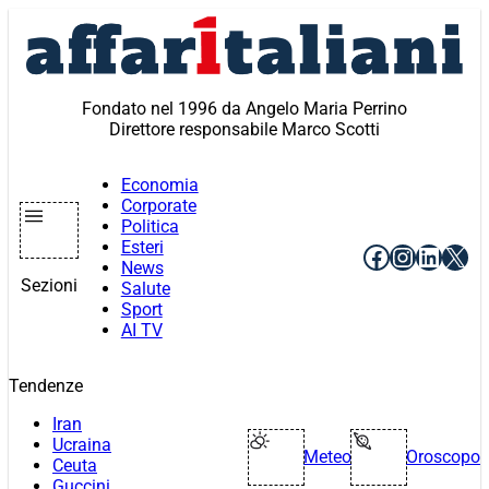
Vai
al
contenuto
Fondato nel 1996 da Angelo Maria Perrino
Direttore responsabile Marco Scotti
Economia
Corporate
Politica
Esteri
Facebook
Instagr
Linke
X
News
Sezioni
Salute
Sport
AI TV
Tendenze
Iran
Ucraina
Meteo
Oroscopo
Ceuta
Guccini