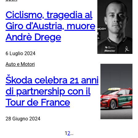
Ciclismo, tragedia al
Giro d’Austria, muore
Andrè Drege
6 Luglio 2024
Auto e Motori
Škoda celebra 21 anni
di partnership con il
Tour de France
28 Giugno 2024
1
2
…