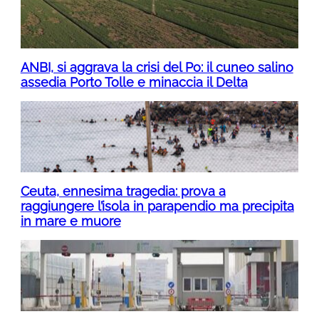
ANBI, si aggrava la crisi del Po: il cuneo salino
assedia Porto Tolle e minaccia il Delta
Ceuta, ennesima tragedia: prova a
raggiungere l’isola in parapendio ma precipita
in mare e muore