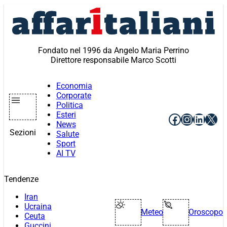
Vai
al
contenuto
Fondato nel 1996 da Angelo Maria Perrino
Direttore responsabile Marco Scotti
Economia
Corporate
Politica
Esteri
Facebook
Instagr
Linke
X
News
Sezioni
Salute
Sport
AI TV
Tendenze
Iran
Ucraina
Meteo
Oroscopo
Ceuta
Guccini