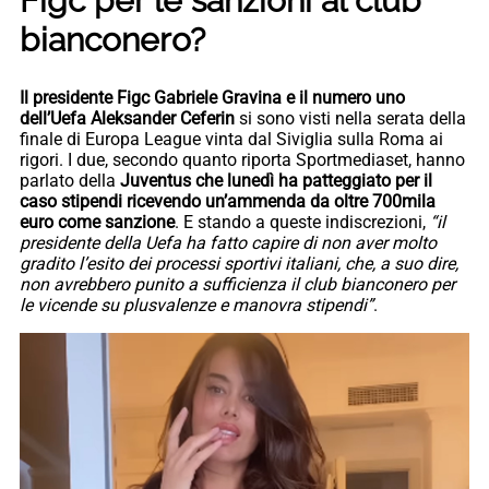
Figc per le sanzioni al club
bianconero?
Il presidente Figc Gabriele Gravina e il numero uno
dell’Uefa Aleksander Ceferin
si sono visti nella serata della
finale di Europa League vinta dal Siviglia sulla Roma ai
rigori. I due, secondo quanto riporta Sportmediaset, hanno
parlato della
Juventus che lunedì ha patteggiato per il
caso stipendi ricevendo un’ammenda da oltre 700mila
euro come sanzione
. E stando a queste indiscrezioni,
“il
presidente della Uefa ha fatto capire di non aver molto
gradito l’esito dei processi sportivi italiani, che, a suo dire,
non avrebbero punito a sufficienza il club bianconero per
le vicende su plusvalenze e manovra stipendi”
.