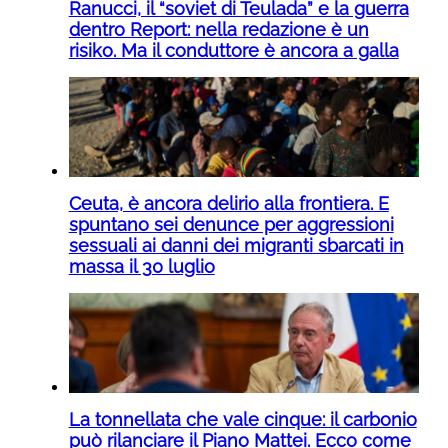
Ranucci, il “soviet di Teulada” e la guerra
dentro Report: nella redazione è un
risiko. Ma il conduttore è ancora a galla
Ceuta, è ancora delirio alla frontiera. E
spuntano sei denunce per aggressioni
sessuali ai danni dei migranti sbarcati in
massa il 30 luglio
La tonnellata che vale cinque: il carbonio
può rilanciare il Piano Mattei. Ecco come