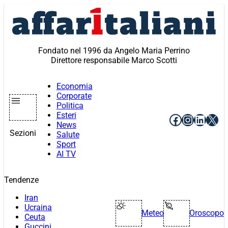
Vai
al
contenuto
Fondato nel 1996 da Angelo Maria Perrino
Direttore responsabile Marco Scotti
Economia
Corporate
Politica
Esteri
Facebook
Instagr
Linke
X
News
Sezioni
Salute
Sport
AI TV
Tendenze
Iran
Ucraina
Meteo
Oroscopo
Ceuta
Guccini