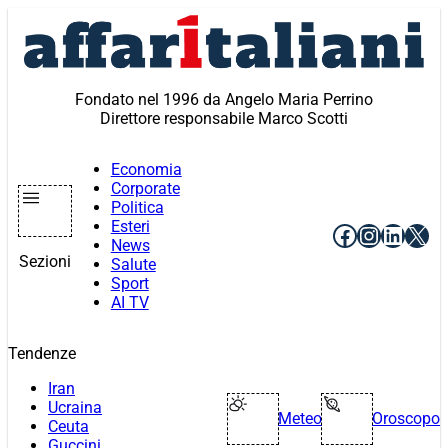
Vai
al
contenuto
Fondato nel 1996 da Angelo Maria Perrino
Direttore responsabile Marco Scotti
Economia
Corporate
Politica
Esteri
Facebook
Instagr
Linke
X
News
Sezioni
Salute
Sport
AI TV
Tendenze
Iran
Ucraina
Meteo
Oroscopo
Ceuta
Guccini