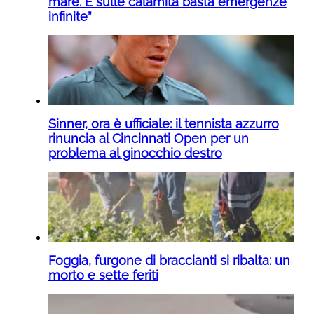
mare. E sulle calamità basta emergenze
infinite”
Sinner, ora è ufficiale: il tennista azzurro
rinuncia al Cincinnati Open per un
problema al ginocchio destro
Foggia, furgone di braccianti si ribalta: un
morto e sette feriti