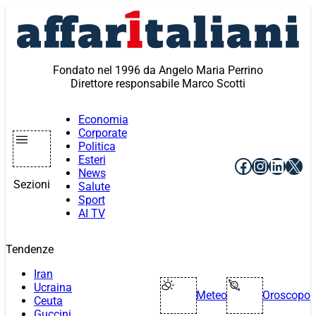
Vai
al
contenuto
Fondato nel 1996 da Angelo Maria Perrino
Direttore responsabile Marco Scotti
Economia
Corporate
Politica
Esteri
Facebook
Instagr
Linke
X
News
Sezioni
Salute
Sport
AI TV
Tendenze
Iran
Ucraina
Meteo
Oroscopo
Ceuta
Guccini