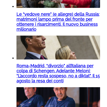
Le “vedove nere” (e allegre) della Russia:
matrimoni lampo prima del fronte per
ottenere i risarcimenti. Il nuovo business
milionario
Roma-Madrid, “divorzio” all’italiana per
colpa di Schengen. Adelante Meloni:
“L’accordo resta sospeso, no a diktat”. Il 15
agosto la resa dei conti