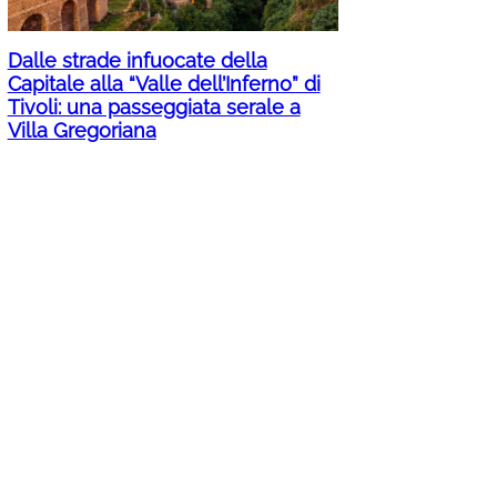
Dalle strade infuocate della
Capitale alla “Valle dell’Inferno” di
Tivoli: una passeggiata serale a
Villa Gregoriana