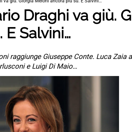
 va giù. Giorgia Meloni ancora più su. E Salvini…
io Draghi va giù. G
 E Salvini…
loni raggiunge Giuseppe Conte. Luca Zaia 
rlusconi e Luigi Di Maio…