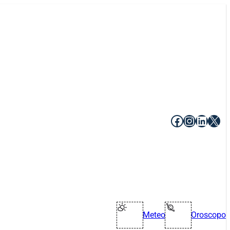
Facebook
Instagr
Linke
X
Meteo
Oroscopo