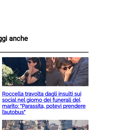
ggi anche
Roccella travolta dagli insulti sui
social nel giorno dei funerali del
marito: “Parassita, potevi prendere
l’autobus”