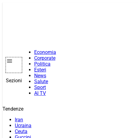
Vai
al
contenuto
Economia
Corporate
Politica
Esteri
News
Sezioni
Salute
Sport
AI TV
Tendenze
Iran
Ucraina
Ceuta
Guccini