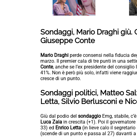
Sondaggi, Mario Draghi giù.
Giuseppe Conte
Mario Draghi
perde consensi nella fiducia deg
marzo. Il premier cala di tre punti in una s
Conte
, anche se l’ex presidente del consiglio
41%. Non è però più solo, infatti viene raggi
cresce di un punto.
Sondaggi politici, Matteo Sal
Letta, Silvio Berlusconi e Nic
Giù dal podio del
sondaggio
Emg, stabile, c’
Luca Zaia
in crescita (+1). Poi il governator
33) ed
Enrico Letta
(in lieve calo il segretari
(scende di un punto e passa al 27) davanti a 