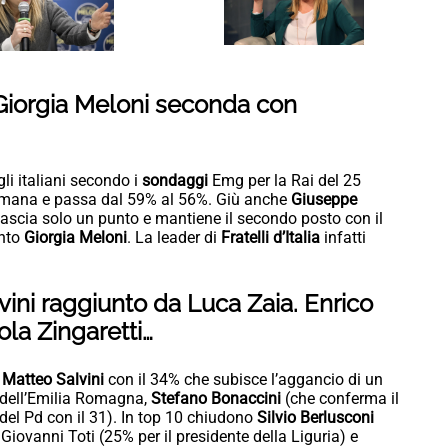
 Giorgia Meloni seconda con
li italiani secondo i
sondaggi
Emg per la Rai del 25
ettimana e passa dal 59% al 56%. Giù anche
Giuseppe
 lascia solo un punto e mantiene il secondo posto con il
unto
Giorgia Meloni
. La leader di
Fratelli d’Italia
infatti
vini raggiunto da Luca Zaia. Enrico
ola Zingaretti…
è
Matteo Salvini
con il 34% che subisce l’aggancio di un
e dell’Emilia Romagna,
Stefano Bonaccini
(che conferma il
o del Pd con il 31). In top 10 chiudono
Silvio Berlusconi
Giovanni Toti (25% per il presidente della Liguria) e