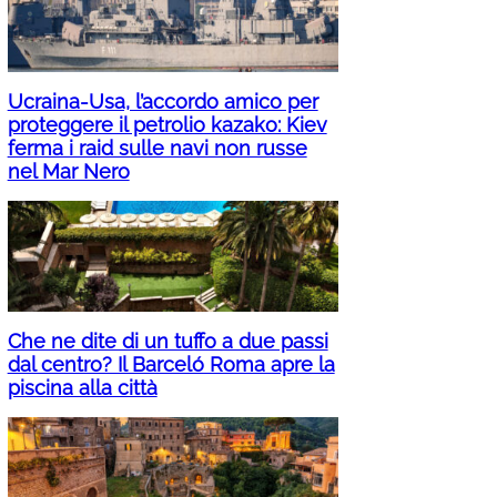
Ucraina-Usa, l’accordo amico per
proteggere il petrolio kazako: Kiev
ferma i raid sulle navi non russe
nel Mar Nero
Che ne dite di un tuffo a due passi
dal centro? Il Barceló Roma apre la
piscina alla città