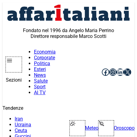
Vai
al
contenuto
Fondato nel 1996 da Angelo Maria Perrino
Direttore responsabile Marco Scotti
Economia
Corporate
Politica
Esteri
Facebook
Instagr
Linke
X
News
Sezioni
Salute
Sport
AI TV
Tendenze
Iran
Ucraina
Meteo
Oroscopo
Ceuta
Guccini