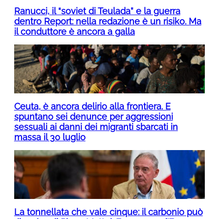
Ranucci, il “soviet di Teulada” e la guerra
dentro Report: nella redazione è un risiko. Ma
il conduttore è ancora a galla
Ceuta, è ancora delirio alla frontiera. E
spuntano sei denunce per aggressioni
sessuali ai danni dei migranti sbarcati in
massa il 30 luglio
La tonnellata che vale cinque: il carbonio può