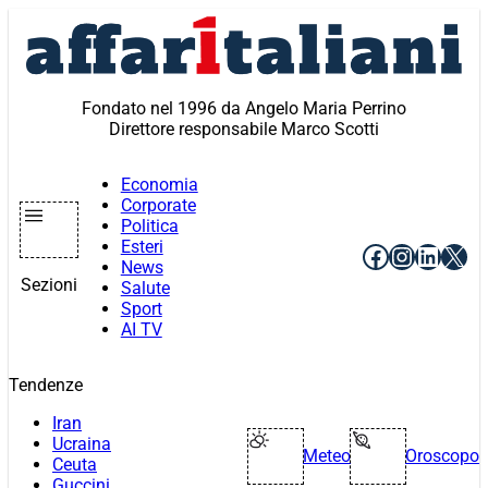
Vai
al
contenuto
Fondato nel 1996 da Angelo Maria Perrino
Direttore responsabile Marco Scotti
Economia
Corporate
Politica
Esteri
Facebook
Instagr
Linke
X
News
Sezioni
Salute
Sport
AI TV
Tendenze
Iran
Ucraina
Meteo
Oroscopo
Ceuta
Guccini