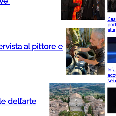
ve”
Casc
por
alla
ervista al pittore e
Infa
acc
sei 
le dell’arte