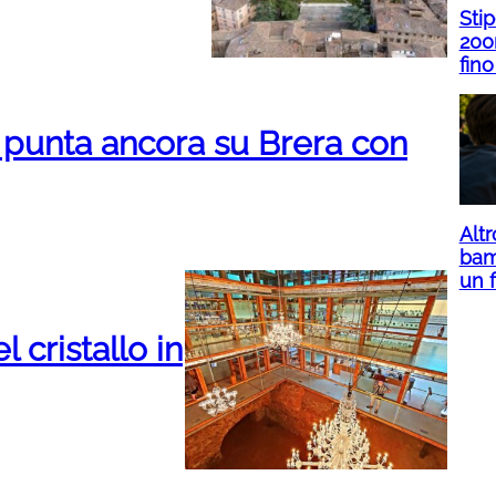
Sti
200
fino
 punta ancora su Brera con
Altr
bam
un f
l cristallo in