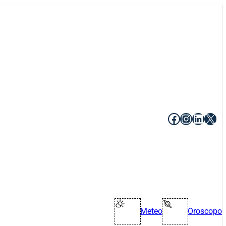
Facebook
Instagr
Linke
X
Meteo
Oroscopo