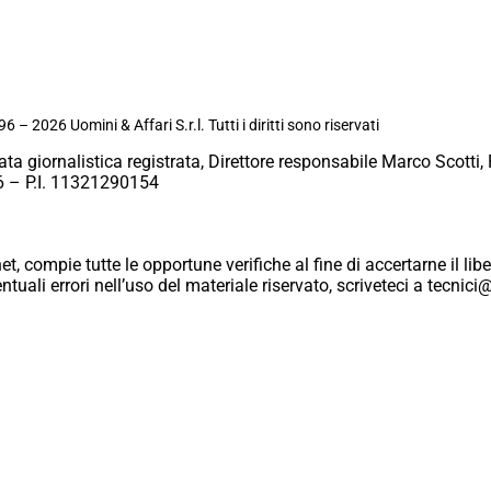
6 – 2026 Uomini & Affari S.r.l. Tutti i diritti sono riservati
ata giornalistica registrata, Direttore responsabile Marco Scotti, 
 – P.I. 11321290154
et, compie tutte le opportune verifiche al fine di accertarne il libe
eventuali errori nell’uso del materiale riservato, scriveteci a tecn