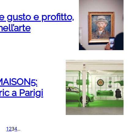
e gusto e profitto,
ell’arte
 MAISON5:
ic a Parigi
1
2
3
4
…