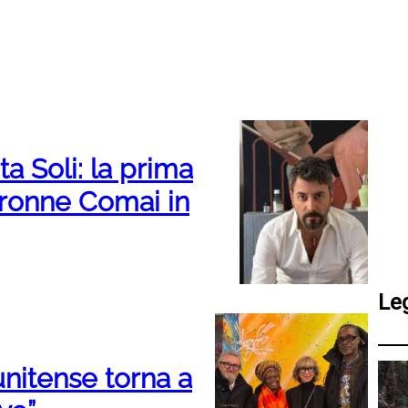
a Soli: la prima
 Aronne Comai in
Le
tunitense torna a