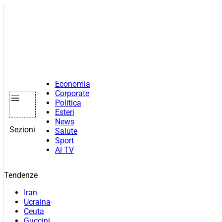
Vai
al
contenuto
Economia
Corporate
Politica
Esteri
News
Sezioni
Salute
Sport
AI TV
Tendenze
Iran
Ucraina
Ceuta
Guccini