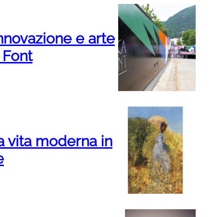
nnovazione e arte
 Font
lla vita moderna in
e