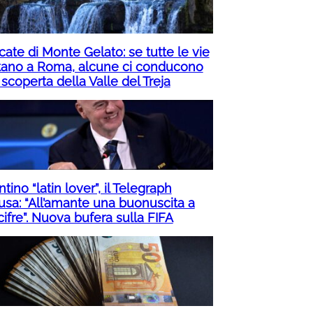
ate di Monte Gelato: se tutte le vie
tano a Roma, alcune ci conducono
 scoperta della Valle del Treja
ntino “latin lover”, il Telegraph
usa: “All’amante una buonuscita a
cifre”. Nuova bufera sulla FIFA