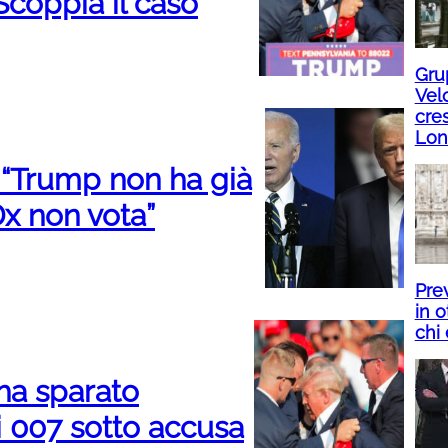
 Scoppia il caso
Gru
Velo
cres
Lon
: “Trump non ha già
Dx non vota”
Prev
in o
chi 
 ha sparato
li 007 sotto accusa