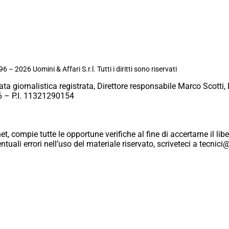
6 – 2026 Uomini & Affari S.r.l. Tutti i diritti sono riservati
ata giornalistica registrata, Direttore responsabile Marco Scotti, 
 – P.I. 11321290154
et, compie tutte le opportune verifiche al fine di accertarne il libe
eventuali errori nell’uso del materiale riservato, scriveteci a tecn