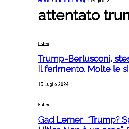
Home
»
attentato trump
»
Pagina 2
attentato tr
Esteri
Trump-Berlusconi, ste
il ferimento. Molte le s
15 Luglio 2024
Esteri
Gad Lerner: “Trump? S