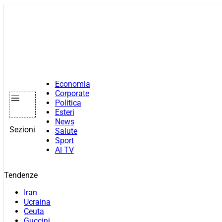
Vai
al
contenuto
Economia
Corporate
Politica
Esteri
News
Sezioni
Salute
Sport
AI TV
Tendenze
Iran
Ucraina
Ceuta
Guccini