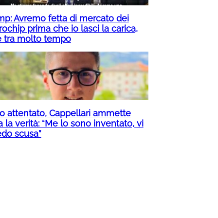
mp: Avremo fetta di mercato dei
ochip prima che io lasci la carica,
è tra molto tempo
to attentato, Cappellari ammette
a la verità: “Me lo sono inventato, vi
edo scusa”