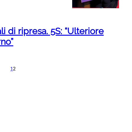
i di ripresa. 5S: “Ulteriore
rno”
1
2