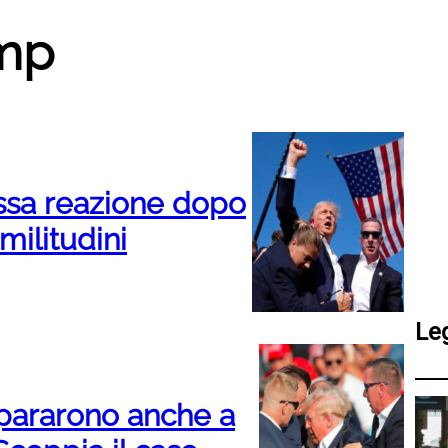
ump
ssa reazione dopo
imilitudini
Le
pararono anche a