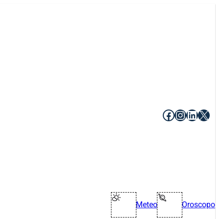
Facebook
Instagr
Linke
X
Meteo
Oroscopo