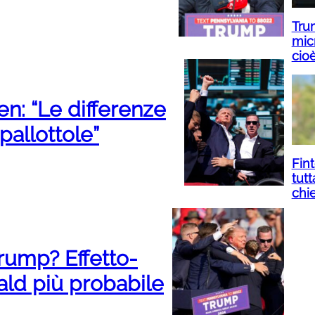
Tru
micr
cio
en: “Le differenze
pallottole”
Fin
tutt
chi
Trump? Effetto-
nald più probabile