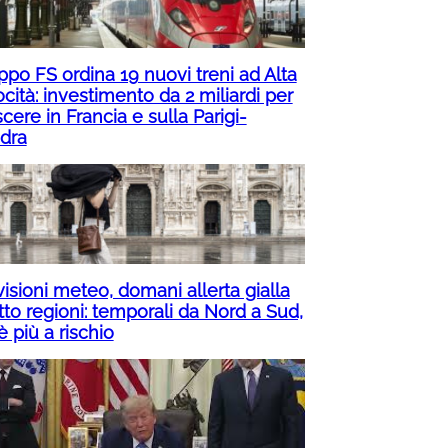
ppo FS ordina 19 nuovi treni ad Alta
cità: investimento da 2 miliardi per
cere in Francia e sulla Parigi-
dra
isioni meteo, domani allerta gialla
tto regioni: temporali da Nord a Sud,
è più a rischio