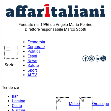
Vai
al
contenuto
Fondato nel 1996 da Angelo Maria Perrino
Direttore responsabile Marco Scotti
Economia
Corporate
Politica
Esteri
Facebook
Instagr
Linke
X
News
Sezioni
Salute
Sport
AI TV
Tendenze
Iran
Ucraina
Meteo
Oroscopo
Ceuta
Guccini