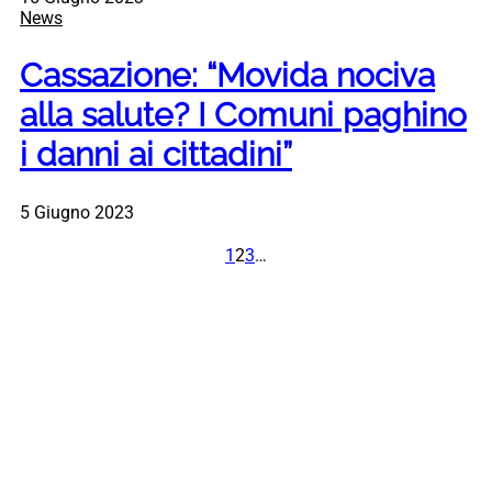
News
Cassazione: “Movida nociva
alla salute? I Comuni paghino
i danni ai cittadini”
5 Giugno 2023
1
2
3
…