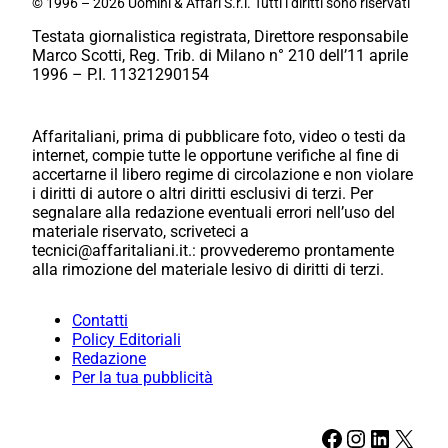
© 1996 – 2026 Uomini & Affari S.r.l. Tutti i diritti sono riservati
Testata giornalistica registrata, Direttore responsabile
Marco Scotti, Reg. Trib. di Milano n° 210 dell’11 aprile
1996 – P.I. 11321290154
Affaritaliani, prima di pubblicare foto, video o testi da
internet, compie tutte le opportune verifiche al fine di
accertarne il libero regime di circolazione e non violare
i diritti di autore o altri diritti esclusivi di terzi. Per
segnalare alla redazione eventuali errori nell’uso del
materiale riservato, scriveteci a
tecnici@affaritaliani.it.: provvederemo prontamente
alla rimozione del materiale lesivo di diritti di terzi.
Contatti
Policy Editoriali
Redazione
Per la tua pubblicità
Facebook
Instagram
LinkedIn
X