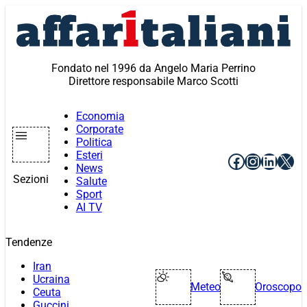
Vai
al
contenuto
Fondato nel 1996 da Angelo Maria Perrino
Direttore responsabile Marco Scotti
Economia
Corporate
Politica
Esteri
Facebook
Instagr
Linke
X
News
Sezioni
Salute
Sport
AI TV
Tendenze
Iran
Ucraina
Meteo
Oroscopo
Ceuta
Guccini