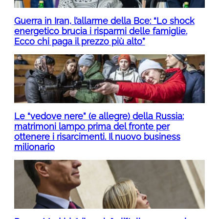
Guerra in Iran, l’allarme della Bce: “Lo shock
energetico brucia i risparmi delle famiglie.
Ecco chi paga il prezzo più alto”
Le “vedove nere” (e allegre) della Russia:
matrimoni lampo prima del fronte per
ottenere i risarcimenti. Il nuovo business
milionario