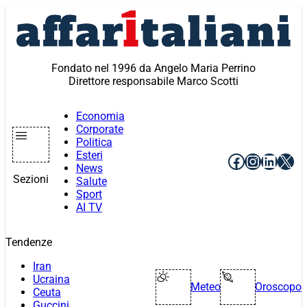
Vai
al
contenuto
Fondato nel 1996 da Angelo Maria Perrino
Direttore responsabile Marco Scotti
Economia
Corporate
Politica
Esteri
Facebook
Instagr
Linke
X
News
Sezioni
Salute
Sport
AI TV
Tendenze
Iran
Ucraina
Meteo
Oroscopo
Ceuta
Guccini