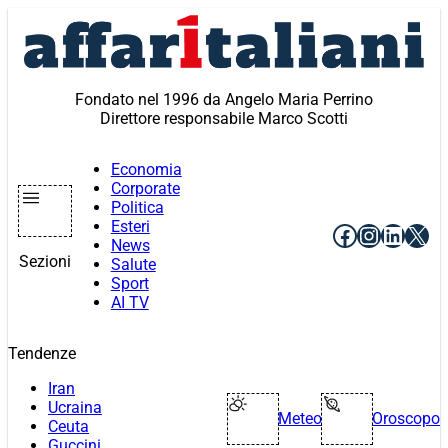
Vai
al
contenuto
Fondato nel 1996 da Angelo Maria Perrino
Direttore responsabile Marco Scotti
Economia
Corporate
Politica
Esteri
Facebook
Instagr
Linke
X
News
Sezioni
Salute
Sport
AI TV
Tendenze
Iran
Ucraina
Meteo
Oroscopo
Ceuta
Guccini