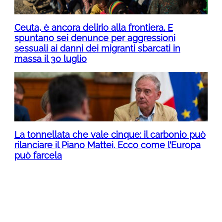
Ceuta, è ancora delirio alla frontiera. E
spuntano sei denunce per aggressioni
sessuali ai danni dei migranti sbarcati in
massa il 30 luglio
La tonnellata che vale cinque: il carbonio può
rilanciare il Piano Mattei. Ecco come l’Europa
può farcela