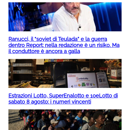
Ranucci, il “soviet di Teulada” e la guerra
dentro Report: nella redazione è un risiko. Ma
il conduttore è ancora a galla
Estrazioni Lotto, SuperEnalotto e 10eLotto di
sabato 8 agosto: i numeri vincenti