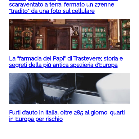
scaraventato a terra: fermato un 27enne
“tradito” da una foto sul cellulare
La “farmacia dei Papi” di Trastevere; storia e
segreti della più antica spezieria d’Europa
Furti d’auto in Italia, oltre 285 al giorno: quarti
in Europa per rischio