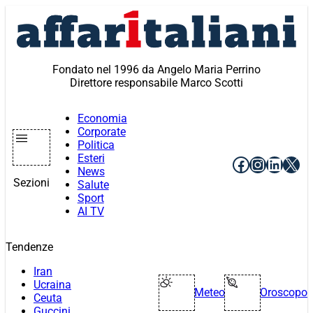
Vai
al
contenuto
Fondato nel 1996 da Angelo Maria Perrino
Direttore responsabile Marco Scotti
Economia
Corporate
Politica
Esteri
Facebook
Instagr
Linke
X
News
Sezioni
Salute
Sport
AI TV
Tendenze
Iran
Ucraina
Meteo
Oroscopo
Ceuta
Guccini