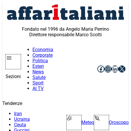
Vai
al
contenuto
Fondato nel 1996 da Angelo Maria Perrino
Direttore responsabile Marco Scotti
Economia
Corporate
Politica
Esteri
Facebook
Instagr
Linke
X
News
Sezioni
Salute
Sport
AI TV
Tendenze
Iran
Ucraina
Meteo
Oroscopo
Ceuta
Guccini