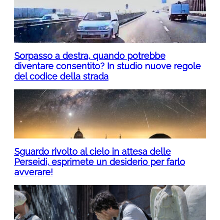
Sorpasso a destra, quando potrebbe
diventare consentito? In studio nuove regole
del codice della strada
Sguardo rivolto al cielo in attesa delle
Perseidi, esprimete un desiderio per farlo
avverare!