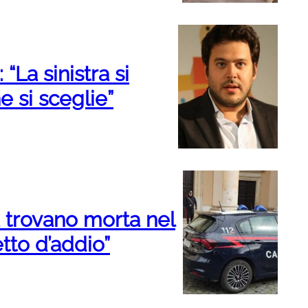
“La sinistra si
he si sceglie”
la trovano morta nel
tto d’addio”