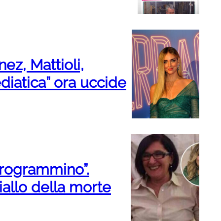
ez, Mattioli,
diatica” ora uccide
 programmino”.
iallo della morte