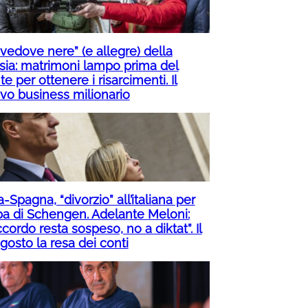
“vedove nere” (e allegre) della
sia: matrimoni lampo prima del
te per ottenere i risarcimenti. Il
vo business milionario
ia-Spagna, “divorzio” all’italiana per
pa di Schengen. Adelante Meloni:
ccordo resta sospeso, no a diktat”. Il
gosto la resa dei conti