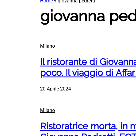
Home
»
giovanna pedretti
giovanna pedr
Milano
Il ristorante di Giovan
poco. Il viaggio di Affar
20 Aprile 2024
Milano
Ristoratrice morta, in mi