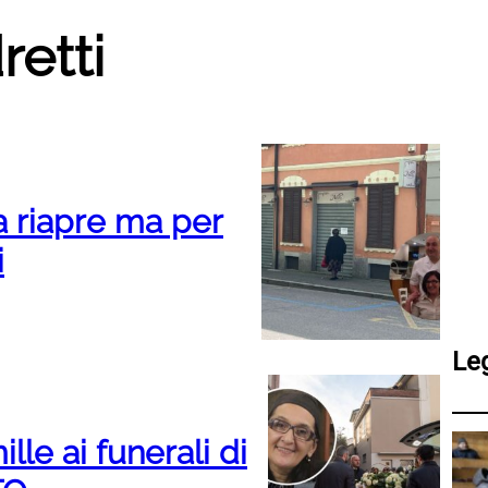
etti
na riapre ma per
i
Le
lle ai funerali di