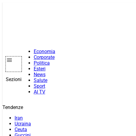
Vai
al
contenuto
Economia
Corporate
Politica
Esteri
News
Sezioni
Salute
Sport
AI TV
Tendenze
Iran
Ucraina
Ceuta
Guccini