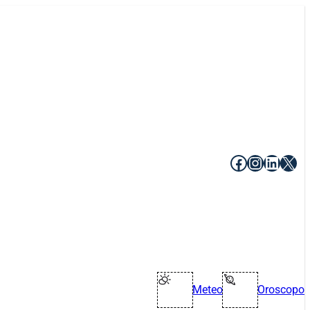
Facebook
Instagr
Linke
X
Meteo
Oroscopo