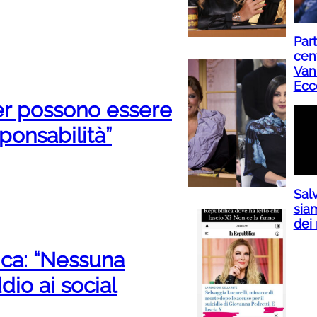
Part
cent
Van
Ecc
cer possono essere
ponsabilità”
Salv
siam
dei 
lica: “Nessuna
ddio ai social