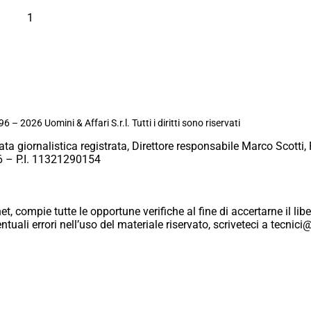
1
6 – 2026 Uomini & Affari S.r.l. Tutti i diritti sono riservati
ata giornalistica registrata, Direttore responsabile Marco Scotti, 
 – P.I. 11321290154
et, compie tutte le opportune verifiche al fine di accertarne il libe
eventuali errori nell’uso del materiale riservato, scriveteci a tecn