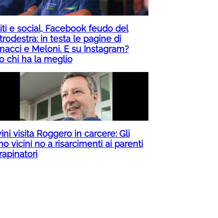
iti e social, Facebook feudo del
rodestra: in testa le pagine di
nacci e Meloni. E su Instagram?
o chi ha la meglio
ini visita Roggero in carcere: Gli
o vicini no a risarcimenti ai parenti
rapinatori