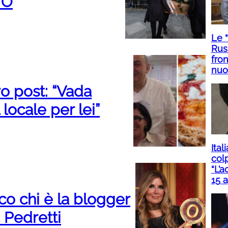
TO
Le 
Rus
fron
nuo
ro post: “Vada
 locale per lei”
Ital
col
“L’a
15 a
co chi è la blogger
o Pedretti