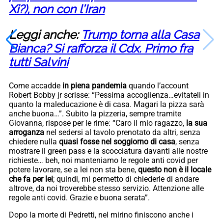
Xi?), non con l’Iran
Leggi anche:
Trump torna alla Casa
Bianca? Si rafforza il Cdx. Primo fra
tutti Salvini
Come accadde
in piena pandemia
quando l’account
Robert Bobby jr scrisse: “Pessima accoglienza…evitateli in
quanto la maleducazione è di casa. Magari la pizza sarà
anche buona…”. Subito la pizzeria, sempre tramite
Giovanna, rispose per le rime: “Caro il mio ragazzo,
la sua
arroganza
nel sedersi al tavolo prenotato da altri, senza
chiedere nulla
quasi fosse nel soggiorno di casa
, senza
mostrare il green pass e la scocciatura davanti alle nostre
richieste… beh, noi manteniamo le regole anti covid per
potere lavorare, se a lei non sta bene,
questo non è il locale
che fa per lei
; quindi, mi permetto di chiederle di andare
altrove, da noi troverebbe stesso servizio. Attenzione alle
regole anti covid. Grazie e buona serata”.
Dopo la morte di Pedretti, nel mirino finiscono anche i