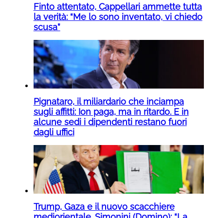
Finto attentato, Cappellari ammette tutta
la verità: “Me lo sono inventato, vi chiedo
scusa”
Pignataro, il miliardario che inciampa
sugli affitti: Ion paga, ma in ritardo. E in
alcune sedi i dipendenti restano fuori
dagli uffici
Trump, Gaza e il nuovo scacchiere
mediorientale. Simonini (Domino): “La