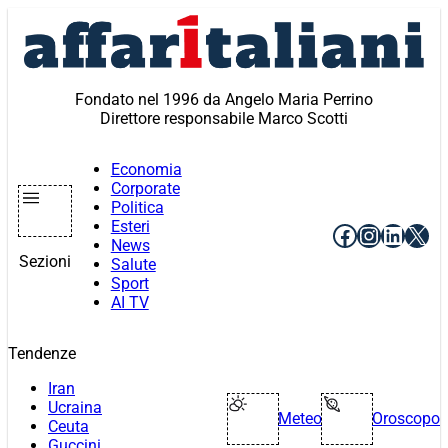
Vai
al
contenuto
Fondato nel 1996 da Angelo Maria Perrino
Direttore responsabile Marco Scotti
Economia
Corporate
Politica
Esteri
Facebook
Instagr
Linke
X
News
Sezioni
Salute
Sport
AI TV
Tendenze
Iran
Ucraina
Meteo
Oroscopo
Ceuta
Guccini