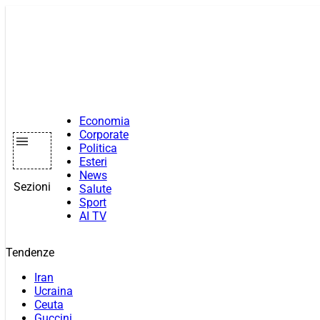
Vai
al
contenuto
Economia
Corporate
Politica
Esteri
News
Sezioni
Salute
Sport
AI TV
Tendenze
Iran
Ucraina
Ceuta
Guccini