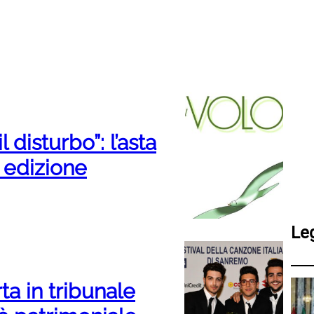
l disturbo”: l’asta
 edizione
Le
rta in tribunale