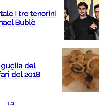
tale I tre tenorini
hael Bublè
 guglia del
fari del 2018
1
2
3