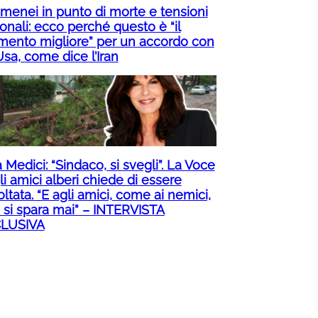
menei in punto di morte e tensioni
onali: ecco perché questo è “il
ento migliore” per un accordo con
Usa, come dice l’Iran
 Medici: “Sindaco, si svegli”. La Voce
i amici alberi chiede di essere
ltata. “E agli amici, come ai nemici,
 si spara mai” – INTERVISTA
LUSIVA