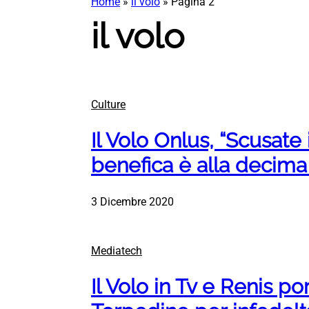
Home
»
il volo
»
Pagina 2
il volo
Culture
Il Volo Onlus, “Scusate i
benefica è alla decima
3 Dicembre 2020
Mediatech
Il Volo in Tv e Renis po