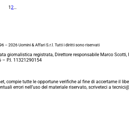
1
2
…
6 – 2026 Uomini & Affari S.r.l. Tutti i diritti sono riservati
ata giornalistica registrata, Direttore responsabile Marco Scotti, 
 – P.I. 11321290154
et, compie tutte le opportune verifiche al fine di accertarne il libe
eventuali errori nell’uso del materiale riservato, scriveteci a tecn