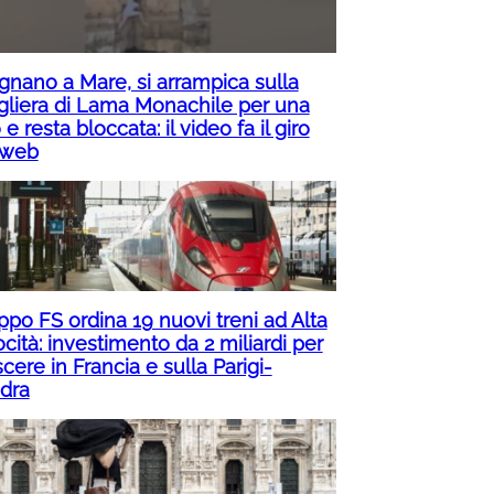
ignano a Mare, si arrampica sulla
gliera di Lama Monachile per una
 e resta bloccata: il video fa il giro
 web
ppo FS ordina 19 nuovi treni ad Alta
cità: investimento da 2 miliardi per
cere in Francia e sulla Parigi-
dra