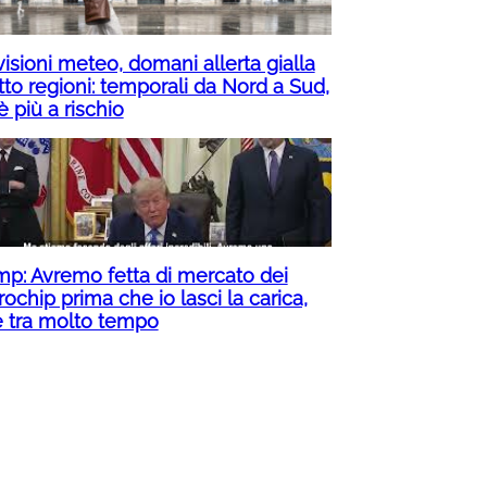
isioni meteo, domani allerta gialla
tto regioni: temporali da Nord a Sud,
è più a rischio
mp: Avremo fetta di mercato dei
ochip prima che io lasci la carica,
è tra molto tempo