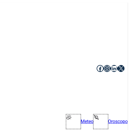
Facebook
Instagr
Linke
X
Meteo
Oroscopo