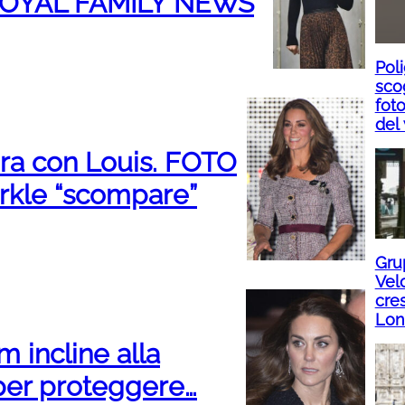
 ROYAL FAMILY NEWS
Pol
sco
foto
del
ra con Louis. FOTO
rkle “scompare”
Gru
Velo
cres
Lon
m incline alla
 per proteggere…