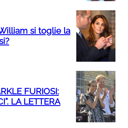
lliam si toglie la
si?
KLE FURIOSI:
I”. LA LETTERA