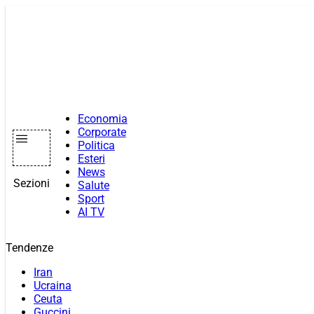
Vai
al
contenuto
Economia
Corporate
Politica
Esteri
News
Sezioni
Salute
Sport
AI TV
Tendenze
Iran
Ucraina
Ceuta
Guccini