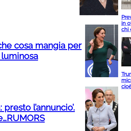
Prev
in o
chi 
 che cosa mangia per
 luminosa
Tru
micr
cio
 presto l’annuncio’.
che…RUMORS