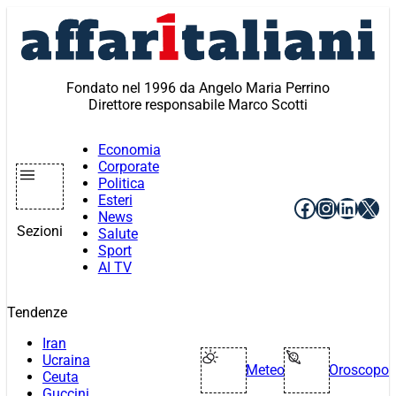
Vai
al
contenuto
Fondato nel 1996 da Angelo Maria Perrino
Direttore responsabile Marco Scotti
Economia
Corporate
Politica
Esteri
Facebook
Instagr
Linke
X
News
Sezioni
Salute
Sport
AI TV
Tendenze
Iran
Ucraina
Meteo
Oroscopo
Ceuta
Guccini