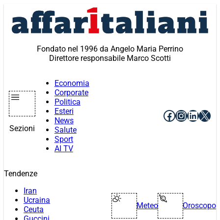
Vai
al
contenuto
Fondato nel 1996 da Angelo Maria Perrino
Direttore responsabile Marco Scotti
Economia
Corporate
Politica
Esteri
Facebook
Instagr
Linke
X
News
Sezioni
Salute
Sport
AI TV
Tendenze
Iran
Ucraina
Meteo
Oroscopo
Ceuta
Guccini