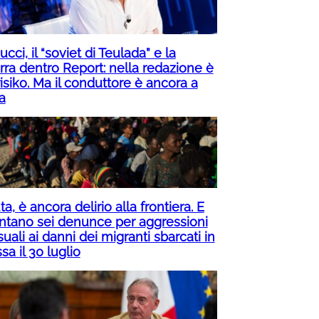
cci, il “soviet di Teulada” e la
rra dentro Report: nella redazione è
isiko. Ma il conduttore è ancora a
a
a, è ancora delirio alla frontiera. E
ntano sei denunce per aggressioni
uali ai danni dei migranti sbarcati in
a il 30 luglio