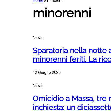
Home
»
minorenni
minorenni
News
Sparatoria nella notte a
minorenni feriti. La ric
12 Giugno 2026
News
Omicidio a Massa, tre 
inchiesta: un diciasse