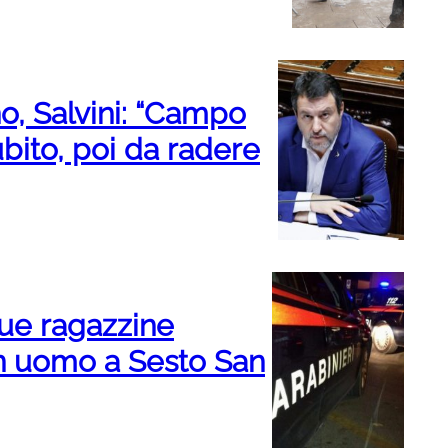
o, Salvini: “Campo
ito, poi da radere
due ragazzine
un uomo a Sesto San