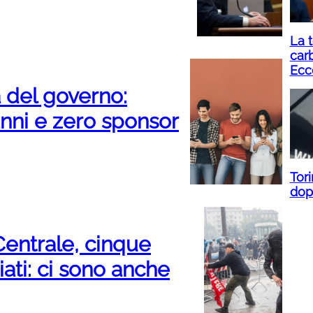
La t
carb
Ecc
a del governo:
 anni e zero sponsor
Tori
dopo
Centrale, cinque
ati: ci sono anche