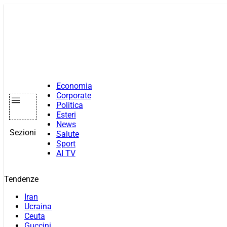
Vai
al
contenuto
Economia
Corporate
Politica
Esteri
News
Sezioni
Salute
Sport
AI TV
Tendenze
Iran
Ucraina
Ceuta
Guccini