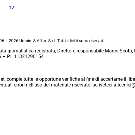
1
2
…
6 – 2026 Uomini & Affari S.r.l. Tutti i diritti sono riservati
ata giornalistica registrata, Direttore responsabile Marco Scotti, 
 – P.I. 11321290154
et, compie tutte le opportune verifiche al fine di accertarne il libe
eventuali errori nell’uso del materiale riservato, scriveteci a tecn