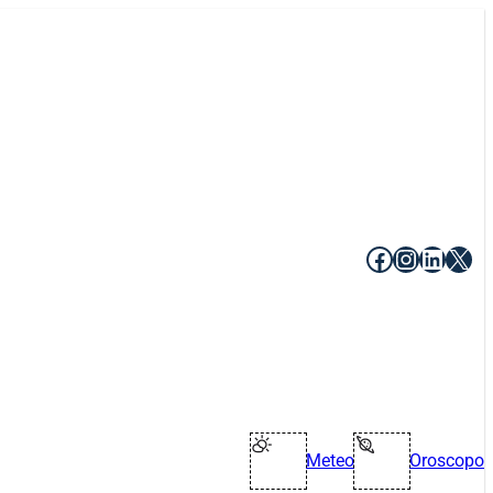
Facebook
Instagr
Linke
X
Meteo
Oroscopo