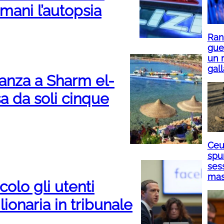
mani l’autopsia
Ranu
gue
un r
gall
canza a Sharm el-
a da soli cinque
Ceut
spu
sess
mass
olo gli utenti
ionaria in tribunale