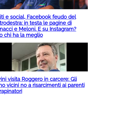
iti e social, Facebook feudo del
rodestra: in testa le pagine di
nacci e Meloni. E su Instagram?
o chi ha la meglio
ini visita Roggero in carcere: Gli
o vicini no a risarcimenti ai parenti
rapinatori