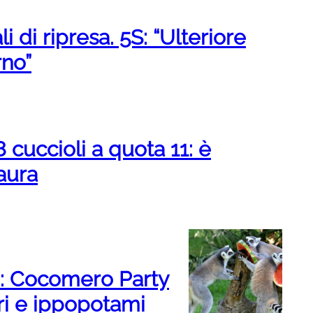
i di ripresa. 5S: “Ulteriore
rno”
 cuccioli a quota 11: è
aura
o: Cocomero Party
uri e ippopotami