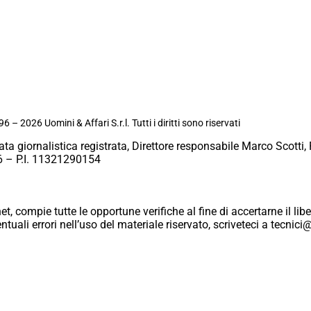
6 – 2026 Uomini & Affari S.r.l. Tutti i diritti sono riservati
ata giornalistica registrata, Direttore responsabile Marco Scotti, 
 – P.I. 11321290154
et, compie tutte le opportune verifiche al fine di accertarne il libe
eventuali errori nell’uso del materiale riservato, scriveteci a tecn