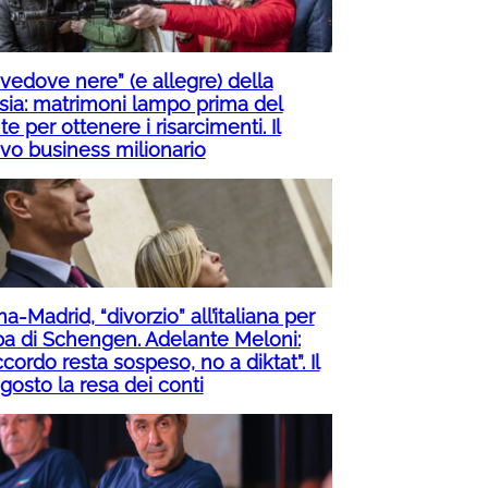
“vedove nere” (e allegre) della
sia: matrimoni lampo prima del
te per ottenere i risarcimenti. Il
vo business milionario
-Madrid, “divorzio” all’italiana per
pa di Schengen. Adelante Meloni:
ccordo resta sospeso, no a diktat”. Il
gosto la resa dei conti