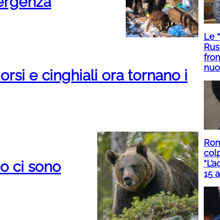
ergenza
Le 
Rus
fron
nuo
rsi e cinghiali ora tornano i
Roma
col
“L’a
no ci sono
15 a