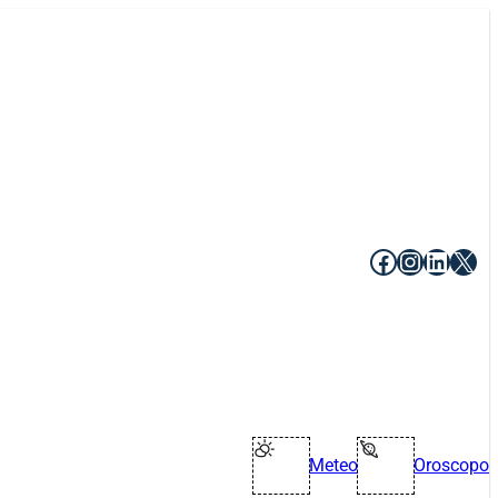
Facebook
Instagr
Linke
X
Meteo
Oroscopo