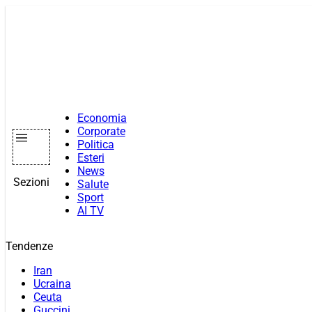
Vai
al
contenuto
Economia
Corporate
Politica
Esteri
News
Sezioni
Salute
Sport
AI TV
Tendenze
Iran
Ucraina
Ceuta
Guccini