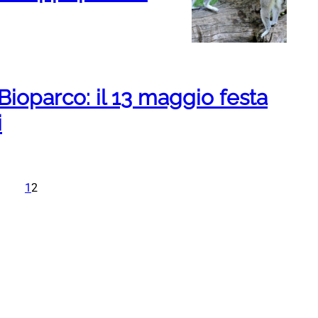
Bioparco: il 13 maggio festa
i
1
2