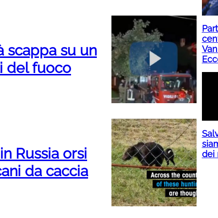
Part
cent
tà scappa su un
Van
Ecc
li del fuoco
Salv
siam
in Russia orsi
dei 
cani da caccia