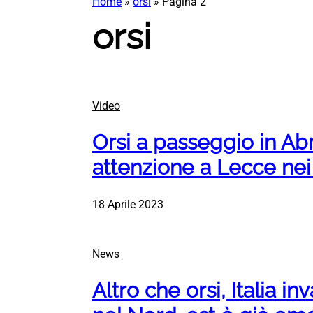
Home
»
orsi
»
Pagina 2
orsi
Video
Orsi a passeggio in A
attenzione a Lecce nei
18 Aprile 2023
News
Altro che orsi, Italia in