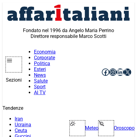
Vai
al
contenuto
Fondato nel 1996 da Angelo Maria Perrino
Direttore responsabile Marco Scotti
Economia
Corporate
Politica
Esteri
Facebook
Instagr
Linke
X
News
Sezioni
Salute
Sport
AI TV
Tendenze
Iran
Ucraina
Meteo
Oroscopo
Ceuta
Guccini