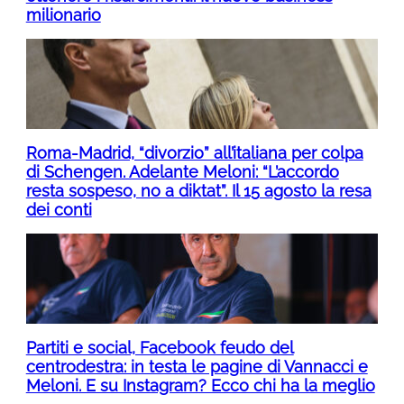
milionario
Roma-Madrid, “divorzio” all’italiana per colpa
di Schengen. Adelante Meloni: “L’accordo
resta sospeso, no a diktat”. Il 15 agosto la resa
dei conti
Partiti e social, Facebook feudo del
centrodestra: in testa le pagine di Vannacci e
Meloni. E su Instagram? Ecco chi ha la meglio