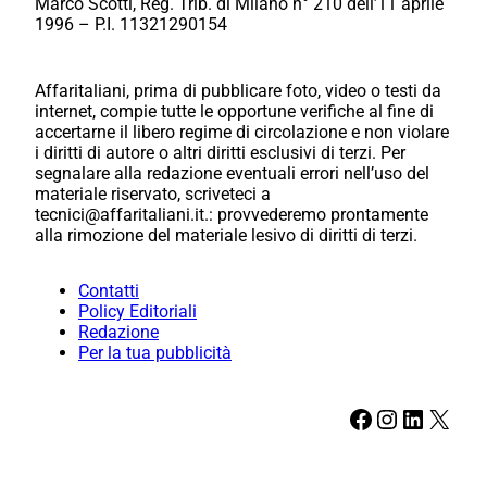
Marco Scotti, Reg. Trib. di Milano n° 210 dell’11 aprile
1996 – P.I. 11321290154
Affaritaliani, prima di pubblicare foto, video o testi da
internet, compie tutte le opportune verifiche al fine di
accertarne il libero regime di circolazione e non violare
i diritti di autore o altri diritti esclusivi di terzi. Per
segnalare alla redazione eventuali errori nell’uso del
materiale riservato, scriveteci a
tecnici@affaritaliani.it.: provvederemo prontamente
alla rimozione del materiale lesivo di diritti di terzi.
Contatti
Policy Editoriali
Redazione
Per la tua pubblicità
Facebook
Instagram
LinkedIn
X