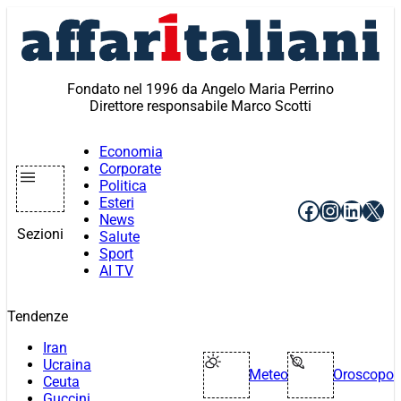
Vai
al
contenuto
Fondato nel 1996 da Angelo Maria Perrino
Direttore responsabile Marco Scotti
Economia
Corporate
Politica
Esteri
Facebook
Instagr
Linke
X
News
Sezioni
Salute
Sport
AI TV
Tendenze
Iran
Ucraina
Meteo
Oroscopo
Ceuta
Guccini