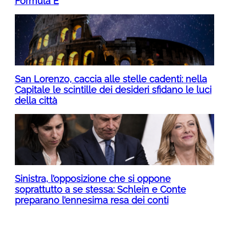
Formula E
San Lorenzo, caccia alle stelle cadenti: nella
Capitale le scintille dei desideri sfidano le luci
della città
Sinistra, l’opposizione che si oppone
soprattutto a se stessa: Schlein e Conte
preparano l’ennesima resa dei conti