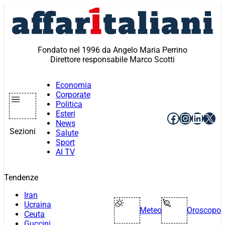
Vai
al
contenuto
Fondato nel 1996 da Angelo Maria Perrino
Direttore responsabile Marco Scotti
Economia
Corporate
Politica
Esteri
Facebook
Instagr
Linke
X
News
Sezioni
Salute
Sport
AI TV
Tendenze
Iran
Ucraina
Meteo
Oroscopo
Ceuta
Guccini