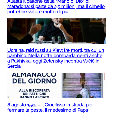
All’asta il pallone della “Mano di Dio” di
Maradona: si parte da 2,5 milioni, ma il cimelio
potrebbe valere molto di più
Ucraina, raid russi su Kiev: tre morti, tra cui un
bambino. Nella notte bombardamenti anche
a Pukhivka, oggi Zelensky incontra Vučić in
Serbia
8 agosto 1522 – Il Crocifisso in strada per
fermare la peste, il medesimo di Papa