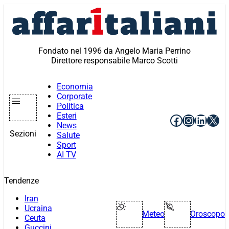
Vai
al
contenuto
Fondato nel 1996 da Angelo Maria Perrino
Direttore responsabile Marco Scotti
Economia
Corporate
Politica
Esteri
Facebook
Instagr
Linke
X
News
Sezioni
Salute
Sport
AI TV
Tendenze
Iran
Ucraina
Meteo
Oroscopo
Ceuta
Guccini