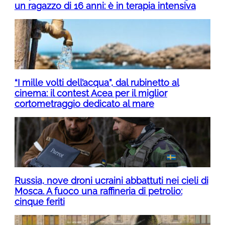
un ragazzo di 16 anni: è in terapia intensiva
“I mille volti dell’acqua”, dal rubinetto al
cinema: il contest Acea per il miglior
cortometraggio dedicato al mare
Russia, nove droni ucraini abbattuti nei cieli di
Mosca. A fuoco una raffineria di petrolio:
cinque feriti