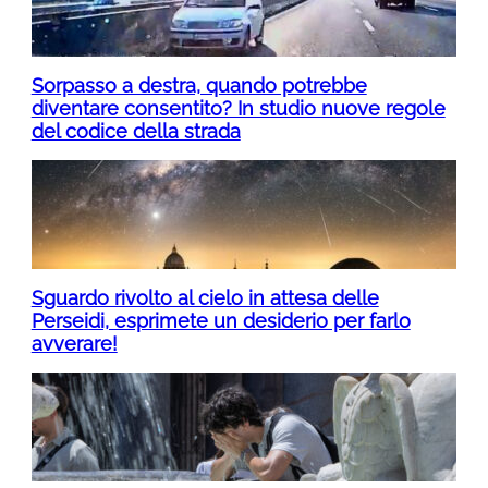
Sorpasso a destra, quando potrebbe
diventare consentito? In studio nuove regole
del codice della strada
Sguardo rivolto al cielo in attesa delle
Perseidi, esprimete un desiderio per farlo
avverare!