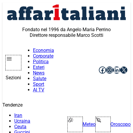
Vai
al
contenuto
Fondato nel 1996 da Angelo Maria Perrino
Direttore responsabile Marco Scotti
Economia
Corporate
Politica
Esteri
Facebook
Instagr
Linke
X
News
Sezioni
Salute
Sport
AI TV
Tendenze
Iran
Ucraina
Meteo
Oroscopo
Ceuta
Guccini