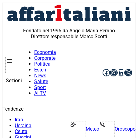
Vai
al
contenuto
Fondato nel 1996 da Angelo Maria Perrino
Direttore responsabile Marco Scotti
Economia
Corporate
Politica
Esteri
Facebook
Instagr
Linke
X
News
Sezioni
Salute
Sport
AI TV
Tendenze
Iran
Ucraina
Meteo
Oroscopo
Ceuta
Guccini