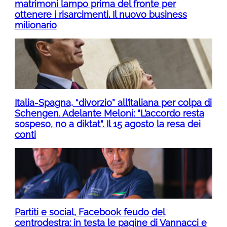
matrimoni lampo prima del fronte per
ottenere i risarcimenti. Il nuovo business
milionario
Italia-Spagna, “divorzio” all’italiana per colpa di
Schengen. Adelante Meloni: “L’accordo resta
sospeso, no a diktat”. Il 15 agosto la resa dei
conti
Partiti e social, Facebook feudo del
centrodestra: in testa le pagine di Vannacci e