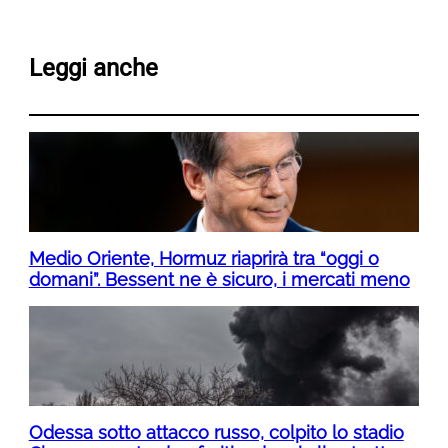
Leggi anche
Medio Oriente, Hormuz riaprirà tra “oggi o
domani”. Bessent ne è sicuro, i mercati meno
Odessa sotto attacco russo, colpito lo stadio