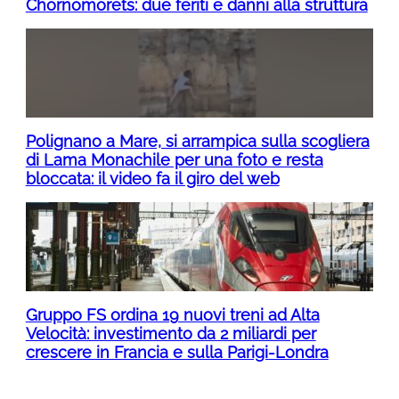
Chornomorets: due feriti e danni alla struttura
Polignano a Mare, si arrampica sulla scogliera
di Lama Monachile per una foto e resta
bloccata: il video fa il giro del web
Gruppo FS ordina 19 nuovi treni ad Alta
Velocità: investimento da 2 miliardi per
crescere in Francia e sulla Parigi-Londra