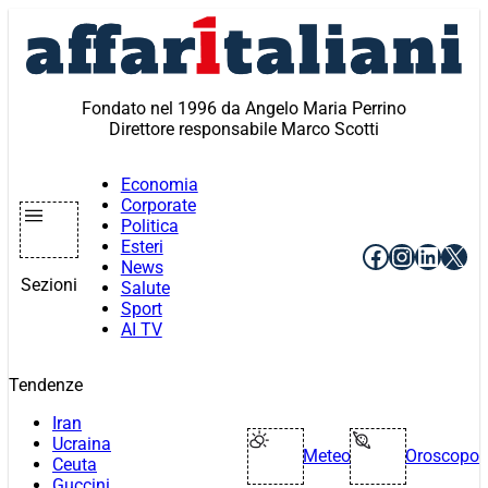
Vai
al
contenuto
Fondato nel 1996 da Angelo Maria Perrino
Direttore responsabile Marco Scotti
Economia
Corporate
Politica
Esteri
Facebook
Instagr
Linke
X
News
Sezioni
Salute
Sport
AI TV
Tendenze
Iran
Ucraina
Meteo
Oroscopo
Ceuta
Guccini