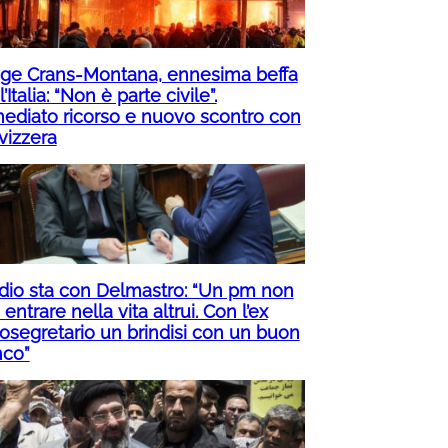
age Crans-Montana, ennesima beffa
l’Italia: “Non è parte civile”.
ediato ricorso e nuovo scontro con
vizzera
dio sta con Delmastro: “Un pm non
entrare nella vita altrui. Con l’ex
tosegretario un brindisi con un buon
nco”