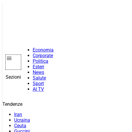
Vai
al
contenuto
Economia
Corporate
Politica
Esteri
News
Sezioni
Salute
Sport
AI TV
Tendenze
Iran
Ucraina
Ceuta
Guccini