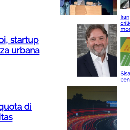
Ira
crit
mor
i, startup
zza urbana
Sisa
cent
quota di
tas