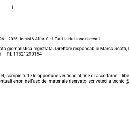
1
6 – 2026 Uomini & Affari S.r.l. Tutti i diritti sono riservati
ata giornalistica registrata, Direttore responsabile Marco Scotti, 
 – P.I. 11321290154
et, compie tutte le opportune verifiche al fine di accertarne il libe
eventuali errori nell’uso del materiale riservato, scriveteci a tecn