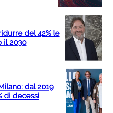
ridurre del 42% le
 il 2030
Milano: dal 2019
% di decessi