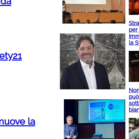
ida
Str
per 
Imm
la S
fety21
Nor
può 
sot
bia
muove la