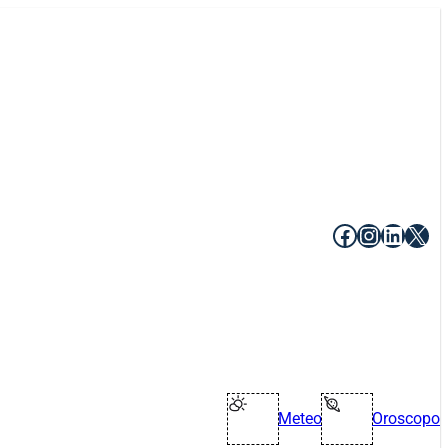
Facebook
Instagr
Linke
X
Meteo
Oroscopo