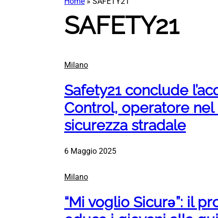
Home
»
SAFETY21
SAFETY21
Milano
Safety21 conclude l’ac
Control, operatore nel 
sicurezza stradale
6 Maggio 2025
Milano
“Mi voglio Sicurǝ”: il p