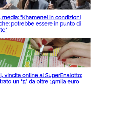
n, media: “Khamenei in condizioni
iche: potrebbe essere in punto di
te”
l, vincita online al SuperEnalotto:
rato un “5” da oltre 19mila euro