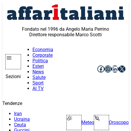
Vai
al
contenuto
Fondato nel 1996 da Angelo Maria Perrino
Direttore responsabile Marco Scotti
Economia
Corporate
Politica
Esteri
Facebook
Instagr
Linke
X
News
Sezioni
Salute
Sport
AI TV
Tendenze
Iran
Ucraina
Meteo
Oroscopo
Ceuta
Guccini