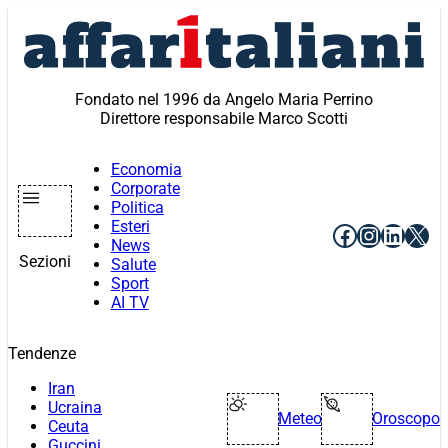
Vai
al
contenuto
Fondato nel 1996 da Angelo Maria Perrino
Direttore responsabile Marco Scotti
Economia
Corporate
Politica
Esteri
Facebook
Instagr
Linke
X
News
Sezioni
Salute
Sport
AI TV
Tendenze
Iran
Ucraina
Meteo
Oroscopo
Ceuta
Guccini