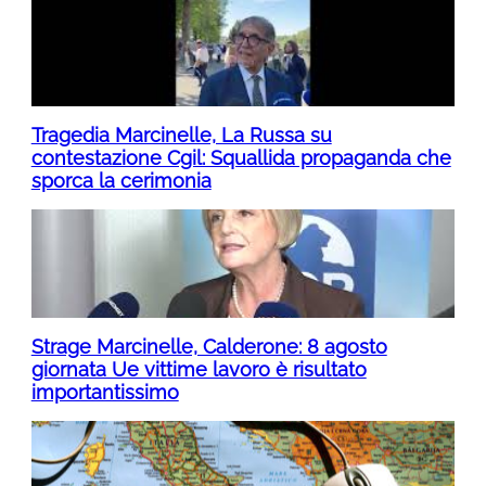
Tragedia Marcinelle, La Russa su
contestazione Cgil: Squallida propaganda che
sporca la cerimonia
Strage Marcinelle, Calderone: 8 agosto
giornata Ue vittime lavoro è risultato
importantissimo