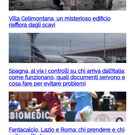
Villa Celimontana, un misterioso edificio
riaffiora dagli scavi
Spagna, al via i controlli su chi arriva dall’Italia:
come funzionano, quali documenti servono e
cosa fare per evitare problemi
Fantacalcio, Lazio e Roma: chi prendere e chi