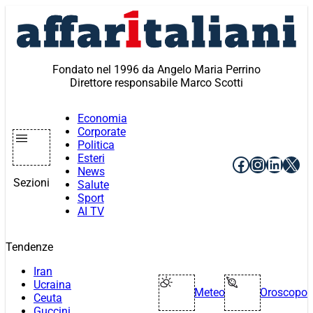
Vai
al
contenuto
Fondato nel 1996 da Angelo Maria Perrino
Direttore responsabile Marco Scotti
Economia
Corporate
Politica
Esteri
Facebook
Instagr
Linke
X
News
Sezioni
Salute
Sport
AI TV
Tendenze
Iran
Ucraina
Meteo
Oroscopo
Ceuta
Guccini