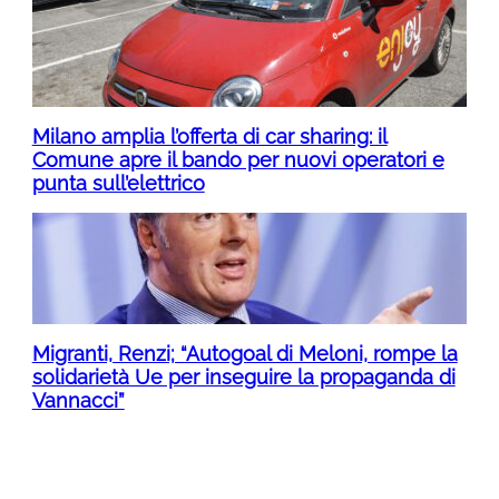
Milano amplia l’offerta di car sharing: il
Comune apre il bando per nuovi operatori e
punta sull’elettrico
Migranti, Renzi; “Autogoal di Meloni, rompe la
solidarietà Ue per inseguire la propaganda di
Vannacci”