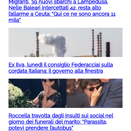
Migranti, 39 nuovi sbarchi a Lampedusa.
Nelle Baleari intercettati 42, resta alto
l’allarme a Ceuta: “Qui ce ne sono ancora 11
mila”
Ex Ilva, lunedì il consiglio Federacciai sulla
cordata italiana: il governo alla finestra
Roccella travolta dagli insulti sui social nel
giorno dei funerali del marito: “Parassita,
potevi prendere l’autobus”