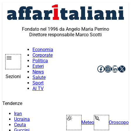
Vai
al
contenuto
Fondato nel 1996 da Angelo Maria Perrino
Direttore responsabile Marco Scotti
Economia
Corporate
Politica
Esteri
Facebook
Instagr
Linke
X
News
Sezioni
Salute
Sport
AI TV
Tendenze
Iran
Ucraina
Meteo
Oroscopo
Ceuta
Guccini