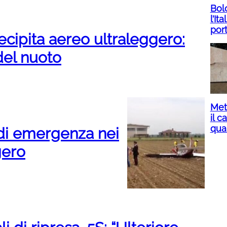
Bol
l’It
port
ecipita aereo ultraleggero:
el nuoto
Met
il 
qua
di emergenza nei
gero