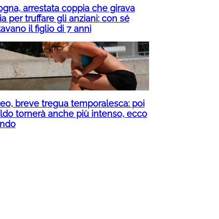
ogna, arrestata coppia che girava
alia per truffare gli anziani: con sé
avano il figlio di 7 anni
eo, breve tregua temporalesca: poi
caldo tornerà anche più intenso, ecco
ndo