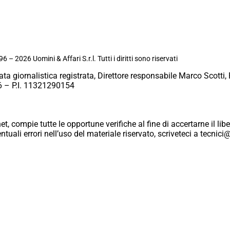
6 – 2026 Uomini & Affari S.r.l. Tutti i diritti sono riservati
ata giornalistica registrata, Direttore responsabile Marco Scotti, 
 – P.I. 11321290154
et, compie tutte le opportune verifiche al fine di accertarne il libe
eventuali errori nell’uso del materiale riservato, scriveteci a tecn