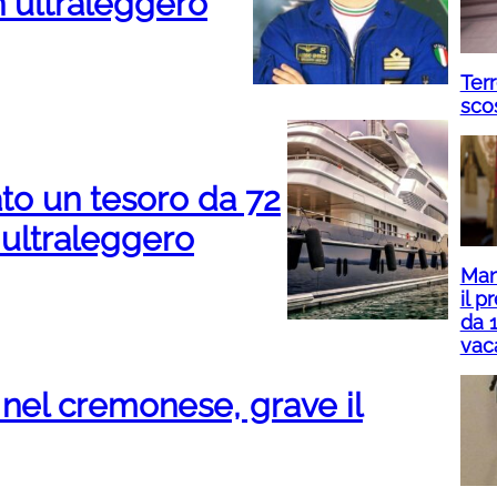
n ultraleggero
Terr
sco
to un tesoro da 72
 ultraleggero
Man
il 
da 1
vac
 nel cremonese, grave il