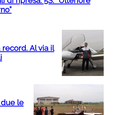
i di ripresa. 5S: “Ulteriore
rno”
record. Al via il
i
 due le