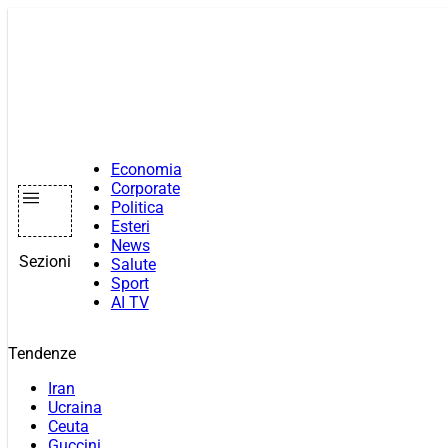
Vai
al
contenuto
Economia
Corporate
Politica
Esteri
News
Sezioni
Salute
Sport
AI TV
Tendenze
Iran
Ucraina
Ceuta
Guccini