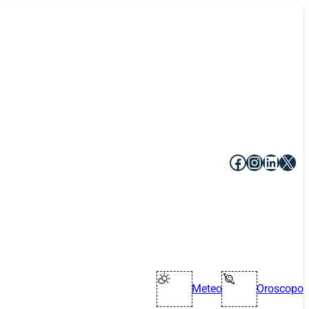
Facebook
Instagr
Linke
X
Meteo
Oroscopo